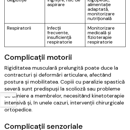
aspirare
alimentație
adaptată,
monitorizare
nutrițională
Respiratorii
Infecții
Monitorizare
frecvente,
medicală și
insuficiență
fizioterapie
respiratorie
respiratorie
Complicații motorii
Rigiditatea musculară prelungită poate duce la
contracturi și deformări articulare, afectând
postura și mobilitatea. Copiii cu paralizie spastică
severă sunt predispuși la scolioză sau probleme
de aliniere a membrelor, necesitând kinetoterapie
intensivă și, în unele cazuri, intervenții chirurgicale
ortopedice.
Complicații senzoriale