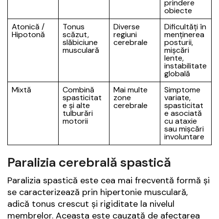
prindere
obiecte
Atonică /
Tonus
Diverse
Dificultăți în
Hipotonă
scăzut,
regiuni
menținerea
slăbiciune
cerebrale
posturii,
musculară
mișcări
lente,
instabilitate
globală
Mixtă
Combină
Mai multe
Simptome
spasticitat
zone
variate,
e și alte
cerebrale
spasticitat
tulburări
e asociată
motorii
cu ataxie
sau mișcări
involuntare
Paralizia cerebrală spastică
Paralizia spastică este cea mai frecventă formă și
se caracterizează prin hipertonie musculară,
adică tonus crescut și rigiditate la nivelul
membrelor. Aceasta este cauzată de afectarea