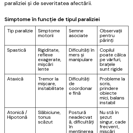
paraliziei și de severitatea afectării.
Simptome în funcție de tipul paraliziei
Tip paralizie
Simptome
Semne
Observații
motorii
asociate
pentru
părinți
Spastică
Rigiditate,
Dificultăți în
Copilul
reflexe
mers și
poate călca
exagerate,
manipulare
pe vârfuri,
mișcări
brațele
lente
sunt rigide
Ataxică
Tremor la
Dificultăți
Probleme la
mișcare,
de
scris,
instabilitate
coordonar
prindere
e fină
obiecte
mici, balans
instabil
Atonică /
Slăbiciune,
Postură
Nu stă în
Hipotonă
tonus
neadecvat
șezut
scăzut
ă, dificultăți
singur, cade
în
frecvent,
menținerea
mișcări