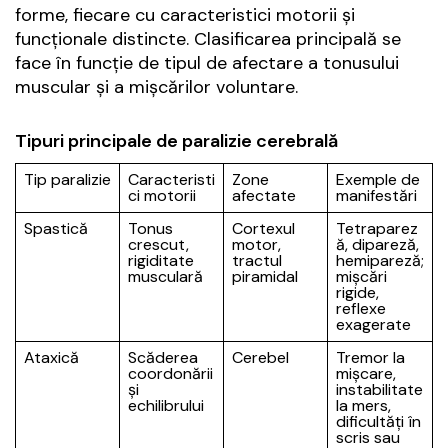
forme, fiecare cu caracteristici motorii și
funcționale distincte. Clasificarea principală se
face în funcție de tipul de afectare a tonusului
muscular și a mișcărilor voluntare.
Tipuri principale de paralizie cerebrală
Tip paralizie
Caracteristi
Zone
Exemple de
ci motorii
afectate
manifestări
Spastică
Tonus
Cortexul
Tetraparez
crescut,
motor,
ă, dipareză,
rigiditate
tractul
hemipareză;
musculară
piramidal
mișcări
rigide,
reflexe
exagerate
Ataxică
Scăderea
Cerebel
Tremor la
coordonării
mișcare,
și
instabilitate
echilibrului
la mers,
dificultăți în
scris sau