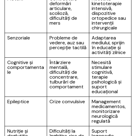
deformări
kinetoterapie
articulare,
intensivă,
scolioză,
dispozitive
dificultăți de
ortopedice sau
mers
intervenții
chirurgicale
Senzoriale
Probleme de
Adaptarea
vedere, auz sau
mediului, sprijin
percepție tactilă
în educație și
activități zilnice
Cognitive și
Întârziere
Necesită
comportamenta
mentală,
stimulare
le
dificultăți de
cognitivă,
concentrare,
terapie
tulburări de
psihologică și
comportament
suport
educațional
Epileptice
Crize convulsive
Management
medicamentos,
monitorizare
neurologică
regulată
Nutriție și
Dificultăți la
Suport
deglutiție
înghițire, risc de
logopedic,