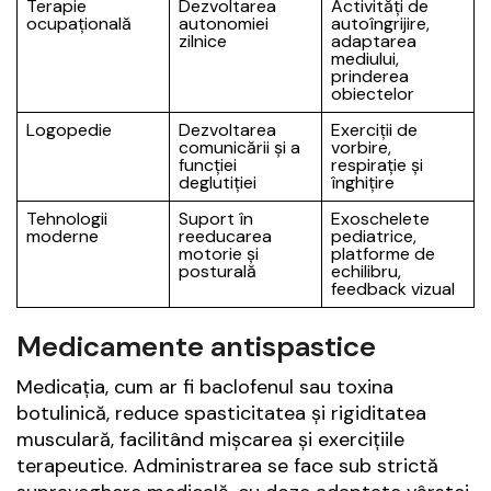
Terapie
Dezvoltarea
Activități de
ocupațională
autonomiei
autoîngrijire,
zilnice
adaptarea
mediului,
prinderea
obiectelor
Logopedie
Dezvoltarea
Exerciții de
comunicării și a
vorbire,
funcției
respirație și
deglutiției
înghițire
Tehnologii
Suport în
Exoschelete
moderne
reeducarea
pediatrice,
motorie și
platforme de
posturală
echilibru,
feedback vizual
Medicamente antispastice
Medicația, cum ar fi baclofenul sau toxina
botulinică, reduce spasticitatea și rigiditatea
musculară, facilitând mișcarea și exercițiile
terapeutice. Administrarea se face sub strictă