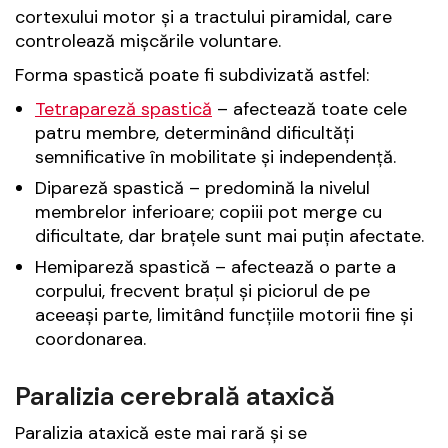
cortexului motor și a tractului piramidal, care
controlează mișcările voluntare.
Forma spastică poate fi subdivizată astfel:
Tetrapareză spastică
– afectează toate cele
patru membre, determinând dificultăți
semnificative în mobilitate și independență.
Dipareză spastică – predomină la nivelul
membrelor inferioare; copiii pot merge cu
dificultate, dar brațele sunt mai puțin afectate.
Hemipareză spastică – afectează o parte a
corpului, frecvent brațul și piciorul de pe
aceeași parte, limitând funcțiile motorii fine și
coordonarea.
Paralizia cerebrală ataxică
Paralizia ataxică este mai rară și se