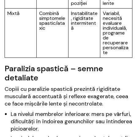
poziției
lente
Mixtă
Combină
Instabilitate
Variabil,
simptomele
, rigiditate
necesită
spastic/ata
intermitent
evaluare
xic
ă
individuală,
programe
de
recuperare
personaliza
te
Paralizia spastică – semne
detaliate
Copiii cu paralizie spastică prezintă rigiditate
musculară accentuată și reflexe exagerate, ceea
ce face mișcările lente și necontrolate.
La nivelul membrelor inferioare: mers pe vârfuri,
dificultăți în îndoirea genunchilor sau întinderea
picioarelor.