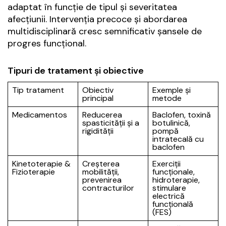
adaptat în funcție de tipul și severitatea
afecțiunii. Intervenția precoce și abordarea
multidisciplinară cresc semnificativ șansele de
progres funcțional.
Tipuri de tratament și obiective
Tip tratament
Obiectiv
Exemple și
principal
metode
Medicamentos
Reducerea
Baclofen, toxină
spasticității și a
botulinică,
rigidității
pompă
intratecală cu
baclofen
Kinetoterapie &
Creșterea
Exerciții
Fizioterapie
mobilității,
funcționale,
prevenirea
hidroterapie,
contracturilor
stimulare
electrică
funcțională
(FES)