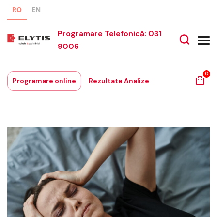
RO
EN
Programare Telefonică: 031
9006
0
Programare online
Rezultate Analize