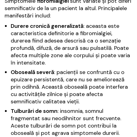
Simptomele
fibromialgiei
sunt variate și pot diferi
semnificativ de la un pacient la altul. Principalele
manifestări includ:
Durere cronică generalizată
: aceasta este
caracteristica definitorie a fibromialgiei,
durerea fiind adesea descrisă ca o senzație
profundă, difuză, de arsură sau pulsatilă. Poate
afecta multiple zone ale corpului și poate varia
în intensitate.
Oboseală severă
: pacienții se confruntă cu o
epuizare persistentă, care nu se ameliorează
prin odihnă. Această oboseală poate interfera
cu activitățile zilnice și poate afecta
semnificativ calitatea vieții.
Tulburări de somn
: insomnia, somnul
fragmentat sau neodihnitor sunt frecvente.
Aceste tulburări de somn pot contribui la
oboseală și pot agrava simptomele durerii.