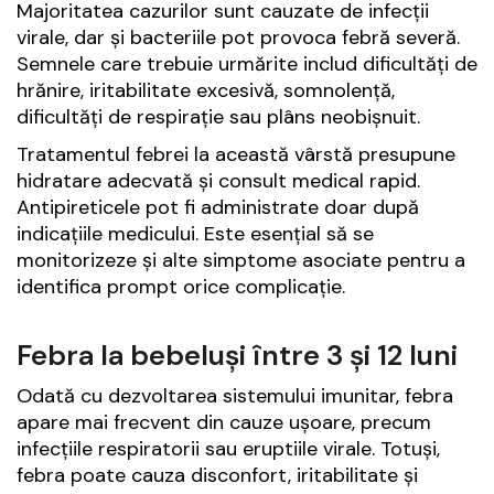
Majoritatea cazurilor sunt cauzate de infecții
virale, dar și bacteriile pot provoca febră severă.
Semnele care trebuie urmărite includ dificultăți de
hrănire, iritabilitate excesivă, somnolență,
dificultăți de respirație sau plâns neobișnuit.
Tratamentul febrei la această vârstă presupune
hidratare adecvată și consult medical rapid.
Antipireticele pot fi administrate doar după
indicațiile medicului. Este esențial să se
monitorizeze și alte simptome asociate pentru a
identifica prompt orice complicație.
Febra la bebeluși între 3 și 12 luni
Odată cu dezvoltarea sistemului imunitar, febra
apare mai frecvent din cauze ușoare, precum
infecțiile respiratorii sau eruptiile virale. Totuși,
febra poate cauza disconfort, iritabilitate și