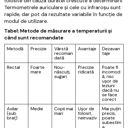
folosite din cauza duratei crescute a determinării.
Termometrele auriculare și cele cu infraroșu sunt
rapide, dar pot da rezultate variabile în funcție de
modul de utilizare.
Tabel: Metode de măsurare a temperaturii și
când sunt recomandate
Metodă
Precizie
Vârstă
Avantaje
Dezavan
recoman
taje
dată
Rectal
Foarte
Nou-
Precizie
Poate fi
mare
născuți,
ridicată
incomod
sugari
ă, risc
ușor de
leziuni
dacă nu
se face
corect
Axilar
Medie
Copii mai
Ușor de
Mai puțin
(sub
mari
folosit,
precis,
braț)
neinvaziv
poate
subestim
a