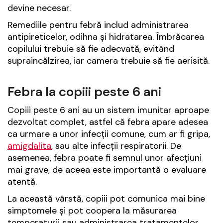
devine necesar.
Remediile pentru febră includ administrarea
antipireticelor, odihna și hidratarea. Îmbrăcarea
copilului trebuie să fie adecvată, evitând
supraincălzirea, iar camera trebuie să fie aerisită.
Febra la copiii peste 6 ani
Copiii peste 6 ani au un sistem imunitar aproape
dezvoltat complet, astfel că febra apare adesea
ca urmare a unor infecții comune, cum ar fi gripa,
amigdalita
, sau alte infecții respiratorii. De
asemenea, febra poate fi semnul unor afecțiuni
mai grave, de aceea este importantă o evaluare
atentă.
La această vârstă, copiii pot comunica mai bine
simptomele și pot coopera la măsurarea
temperaturii sau administrarea tratamentelor.