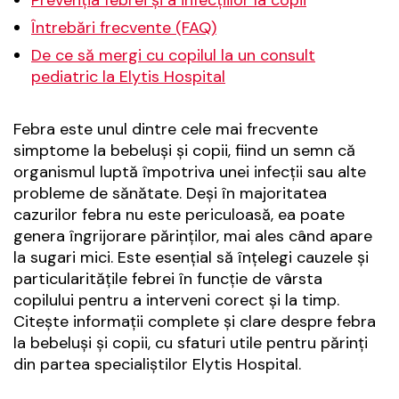
Prevenția febrei și a infecțiilor la copii
Întrebări frecvente (FAQ)
De ce să mergi cu copilul la un consult
pediatric la Elytis Hospital
Febra este unul dintre cele mai frecvente
simptome la bebeluși și copii, fiind un semn că
organismul luptă împotriva unei infecții sau alte
probleme de sănătate. Deși în majoritatea
cazurilor febra nu este periculoasă, ea poate
genera îngrijorare părinților, mai ales când apare
la sugari mici. Este esențial să înțelegi cauzele și
particularitățile febrei în funcție de vârsta
copilului pentru a interveni corect și la timp.
Citește informații complete și clare despre febra
la bebeluși și copii, cu sfaturi utile pentru părinți
din partea specialiștilor Elytis Hospital.