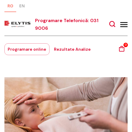
RO
EN
Programare Telefonică: 031
9006
0
Programare online
Rezultate Analize