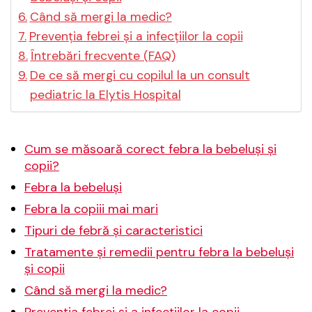
Când să mergi la medic?
Prevenția febrei și a infecțiilor la copii
Întrebări frecvente (FAQ)
De ce să mergi cu copilul la un consult
pediatric la Elytis Hospital
Cum se măsoară corect febra la bebeluși și
copii?
Febra la bebeluși
Febra la copiii mai mari
Tipuri de febră și caracteristici
Tratamente și remedii pentru febra la bebeluși
și copii
Când să mergi la medic?