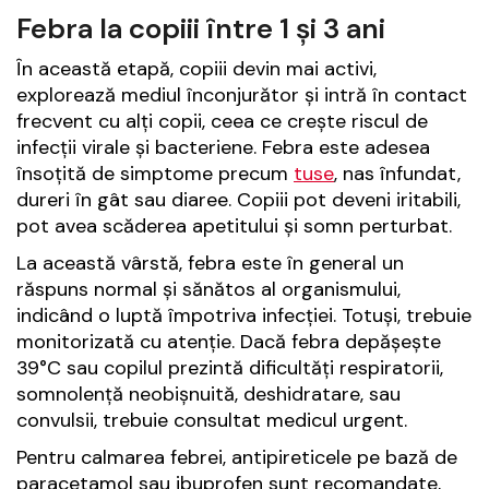
Febra la copiii între 1 și 3 ani
În această etapă, copiii devin mai activi,
explorează mediul înconjurător și intră în contact
frecvent cu alți copii, ceea ce crește riscul de
infecții virale și bacteriene. Febra este adesea
însoțită de simptome precum
tuse
, nas înfundat,
dureri în gât sau diaree. Copiii pot deveni iritabili,
pot avea scăderea apetitului și somn perturbat.
La această vârstă, febra este în general un
răspuns normal și sănătos al organismului,
indicând o luptă împotriva infecției. Totuși, trebuie
monitorizată cu atenție. Dacă febra depășește
39°C sau copilul prezintă dificultăți respiratorii,
somnolență neobișnuită, deshidratare, sau
convulsii, trebuie consultat medicul urgent.
Pentru calmarea febrei, antipireticele pe bază de
paracetamol sau ibuprofen sunt recomandate,