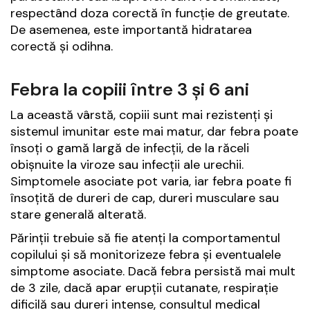
respectând doza corectă în funcție de greutate.
De asemenea, este importantă hidratarea
corectă și odihna.
Febra la copiii între 3 și 6 ani
La această vârstă, copiii sunt mai rezistenți și
sistemul imunitar este mai matur, dar febra poate
însoți o gamă largă de infecții, de la răceli
obișnuite la viroze sau infecții ale urechii.
Simptomele asociate pot varia, iar febra poate fi
însoțită de dureri de cap, dureri musculare sau
stare generală alterată.
Părinții trebuie să fie atenți la comportamentul
copilului și să monitorizeze febra și eventualele
simptome asociate. Dacă febra persistă mai mult
de 3 zile, dacă apar erupții cutanate, respirație
dificilă sau dureri intense, consultul medical