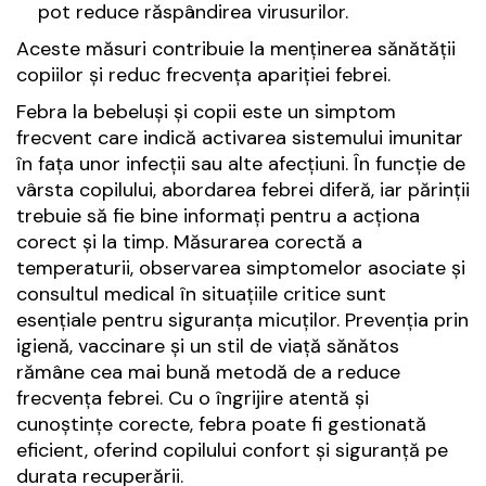
pot reduce răspândirea virusurilor.
Aceste măsuri contribuie la menținerea sănătății
copiilor și reduc frecvența apariției febrei.
Febra la bebeluși și copii este un simptom
frecvent care indică activarea sistemului imunitar
în fața unor infecții sau alte afecțiuni. În funcție de
vârsta copilului, abordarea febrei diferă, iar părinții
trebuie să fie bine informați pentru a acționa
corect și la timp. Măsurarea corectă a
temperaturii, observarea simptomelor asociate și
consultul medical în situațiile critice sunt
esențiale pentru siguranța micuților. Prevenția prin
igienă, vaccinare și un stil de viață sănătos
rămâne cea mai bună metodă de a reduce
frecvența febrei. Cu o îngrijire atentă și
cunoștințe corecte, febra poate fi gestionată
eficient, oferind copilului confort și siguranță pe
durata recuperării.