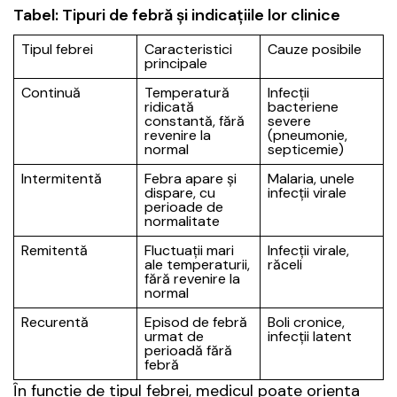
Tabel: Tipuri de febră și indicațiile lor clinice
Tipul febrei
Caracteristici
Cauze posibile
principale
Continuă
Temperatură
Infecții
ridicată
bacteriene
constantă, fără
severe
revenire la
(pneumonie,
normal
septicemie)
Intermitentă
Febra apare și
Malaria, unele
dispare, cu
infecții virale
perioade de
normalitate
Remitentă
Fluctuații mari
Infecții virale,
ale temperaturii,
răceli
fără revenire la
normal
Recurentă
Episod de febră
Boli cronice,
urmat de
infecții latent
perioadă fără
febră
În funcție de tipul febrei, medicul poate orienta