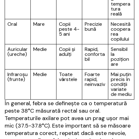
tempera
tura
reală
Oral
Mare
Copii
Precizie
Necesită
peste 4-
bună
coopera
5 ani
rea
copilului
Auricular
Medie
Copii și
Rapid,
Sensibil
(ureche)
adulți
conforta
la
bil
pozițion
are
Infraroșu
Medie
Toate
Foarte
Mai puțin
(frunte)
vârstele
rapid,
precis în
neinvaziv
condiții
variate
de mediu
În general, febra se definește ca o temperatură
peste 38°C măsurată rectal sau oral.
Temperaturile axilare pot avea un prag ușor mai
mic (37.5-37.8°C). Este important să se măsoare
temperatura corect, repetat dacă este nevoie,