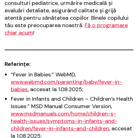
consulturi pediatrice, urmărire medicală și
evaluări detaliate, asigurând calitate și grijă
atentă pentru sănătatea copiilor. Binele copilului
tău este preocuparea noastră.
Fă o programare
chiar acum
!
Referințe:
“Fever in Babies.” WebMD,
www.webmd.com/parenting/baby/fever-in-
babies
, accesat la 1.08.2025;
Fever in Infants and Children – Children’s Health
Issues.” MSD Manual Consumer Version,
www.msdmanuals.com/home/children-s-
health-issues/symptoms-in-infants-and-
children/fever-in-infants-and-children
, accesat
la 1.08.2025;