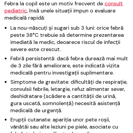
Febra la copil este un motiv frecvent de
consult
pediatric
, însă unele situații impun o evaluare
medicală rapidă:
La nou-născuți și sugari sub 3 luni: orice febră
peste 38°C trebuie să determine prezentarea
imediată la medic, deoarece riscul de infecții
severe este crescut.
Febră persistentă: dacă febra durează mai mult
de 3 zile fără ameliorare, este indicată vizita
medicală pentru investigații suplimentare.
Simptome de gravitate: dificultăți de respirație,
convulsii febrile, letargie, refuz alimentar sever,
deshidratare (scădere a cantității de urină,
gura uscată, somnolență) necesită asistență
medicală de urgență.
Erupții cutanate: apariția unor pete roșii,
vânătăi sau alte leziuni pe piele, asociate cu