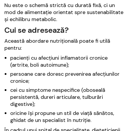
Nu este o schemă strictă cu durată fixă, ci un
mod de alimentație orientat spre sustenabilitate
și echilibru metabolic.
Cui se adresează?
Această abordare nutrițională poate fi utilă
pentru:
pacienți cu afecțiuni inflamatorii cronice
(artrite, boli autoimune);
persoane care doresc prevenirea afecțiunilor
cronice;
cei cu simptome nespecifice (oboseală
persistentă, dureri articulare, tulburări
digestive);
oricine își propune un stil de viață sănătos,
ghidat de un specialist în nutriție.
În cadrul unui spital de specialitate, dieteticienii