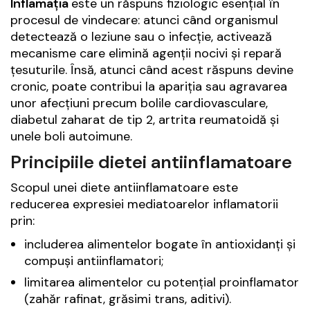
Inflamația
este un răspuns fiziologic esențial în
procesul de vindecare: atunci când organismul
detectează o leziune sau o infecție, activează
mecanisme care elimină agenții nocivi și repară
țesuturile. Însă, atunci când acest răspuns devine
cronic, poate contribui la apariția sau agravarea
unor afecțiuni precum bolile cardiovasculare,
diabetul zaharat de tip 2, artrita reumatoidă și
unele boli autoimune.
Principiile dietei antiinflamatoare
Scopul unei diete antiinflamatoare este
reducerea expresiei mediatoarelor inflamatorii
prin:
includerea alimentelor bogate în antioxidanți și
compuși antiinflamatori;
limitarea alimentelor cu potențial proinflamator
(zahăr rafinat, grăsimi trans, aditivi).