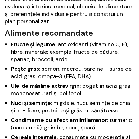
evaluează istoricul medical, obiceiurile alimentare
și preferințele individuale pentru a construi un
plan personalizat.
Alimente recomandate
Fructe și legume
: antioxidanți (vitamine C, E),
fibre, minerale; exemple: fructe de pădure,
spanac, broccoli, ardei.
Pește gras
: somon, macrou, sardine – surse de
acizi grași omega-3 (EPA, DHA).
Ulei de măsline extravirgin
: bogat în acizi grași
mononesaturați și polifenoli.
Nuci și semințe
: migdale, nuci, semințe de chia
şi in – fibre, proteine și grăsimi sănătoase.
Condimente cu efect antiinflamator
: turmeric
(curcumină), ghimbir, scorțișoară.
Cereale integrale
, consumate cu moderație și