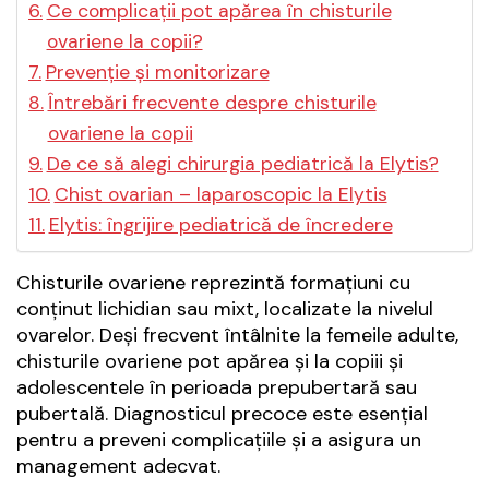
Ce complicații pot apărea în chisturile
ovariene la copii?
Prevenție și monitorizare
Întrebări frecvente despre chisturile
ovariene la copii
De ce să alegi chirurgia pediatrică la Elytis?
Chist ovarian – laparoscopic la Elytis
Elytis: îngrijire pediatrică de încredere
Chisturile ovariene reprezintă formațiuni cu
conținut lichidian sau mixt, localizate la nivelul
ovarelor. Deși frecvent întâlnite la femeile adulte,
chisturile ovariene pot apărea și la copiii și
adolescentele în perioada prepubertară sau
pubertală. Diagnosticul precoce este esențial
pentru a preveni complicațiile și a asigura un
management adecvat.