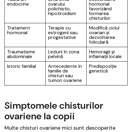
endocrine
ovarului
hormonal
polichistic,
favorizând
hipotiroidism
formarea
chisturilor
Tratament
Terapie cu
Modifică ciclul
hormonal
estrogeni sau
ovarian și
progestative
dezvoltarea
foliculară
Traumatisme
Leziuni în zona
Hemoragii și
abdominale
pelvină
inflamații locale
Istoric familial
Antecedente în
Predispoziție
familie de
genetică
chisturi sau
tumori ovariene
Simptomele chisturilor
ovariene la copii
Multe chisturi ovariene mici sunt descoperite