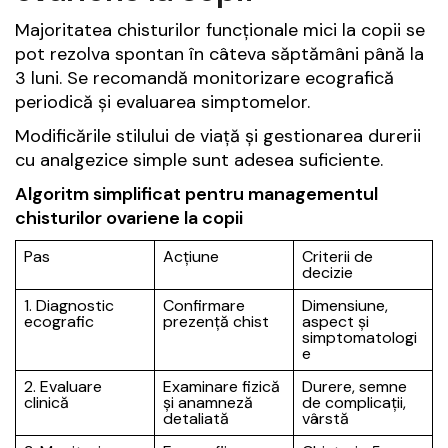
Majoritatea chisturilor funcționale mici la copii se
pot rezolva spontan în câteva săptămâni până la
3 luni. Se recomandă monitorizare ecografică
periodică și evaluarea simptomelor.
Modificările stilului de viață și gestionarea durerii
cu analgezice simple sunt adesea suficiente.
Algoritm simplificat pentru managementul
chisturilor ovariene la copii
Pas
Acțiune
Criterii de
decizie
1. Diagnostic
Confirmare
Dimensiune,
ecografic
prezență chist
aspect și
simptomatologi
e
2. Evaluare
Examinare fizică
Durere, semne
clinică
și anamneză
de complicații,
detaliată
vârstă