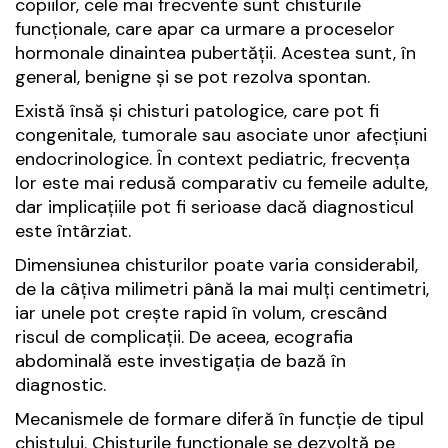
copiilor, cele mai frecvente sunt chisturile
funcționale, care apar ca urmare a proceselor
hormonale dinaintea pubertății. Acestea sunt, în
general, benigne și se pot rezolva spontan.
Există însă și chisturi patologice, care pot fi
congenitale, tumorale sau asociate unor afecțiuni
endocrinologice. În context pediatric, frecvența
lor este mai redusă comparativ cu femeile adulte,
dar implicațiile pot fi serioase dacă diagnosticul
este întârziat.
Dimensiunea chisturilor poate varia considerabil,
de la câțiva milimetri până la mai mulți centimetri,
iar unele pot crește rapid în volum, crescând
riscul de complicații. De aceea, ecografia
abdominală este investigația de bază în
diagnostic.
Mecanismele de formare diferă în funcție de tipul
chistului. Chisturile funcționale se dezvoltă pe