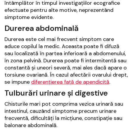
întâmplător în timpul investigațiilor ecografice
efectuate pentru alte motive, neprezentând
simptome evidente.
Durerea abdominală
Durerea este cel mai frecvent simptom care
aduce copilul la medic. Aceasta poate fi difuză
sau localizată în partea inferioară a abdomenului,
în zona pelvină. Durerea poate fi intermitentă sau
constantă și uneori severă, mai ales dacă apare o
torsiune ovariană. În cazul afectării ovarului drept,
se impune
diferențierea față de apendicită
.
Tulburări urinare și digestive
Chisturile mari pot comprima vezica urinară sau
intestinul, cauzând simptome precum urinare
frecventă, dificultăți la micțiune, constipație sau
balonare abdominală.