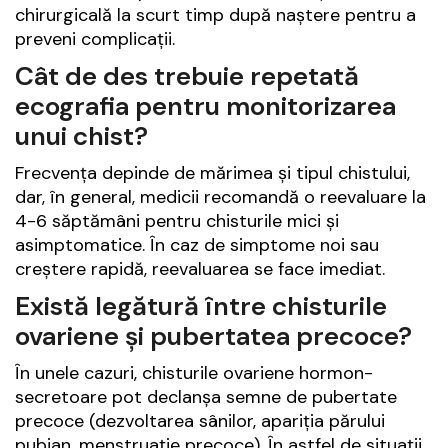
chirurgicală la scurt timp după naștere pentru a
preveni complicații.
Cât de des trebuie repetată
ecografia pentru monitorizarea
unui chist?
Frecvența depinde de mărimea și tipul chistului,
dar, în general, medicii recomandă o reevaluare la
4-6 săptămâni pentru chisturile mici și
asimptomatice. În caz de simptome noi sau
creștere rapidă, reevaluarea se face imediat.
Există legătură între chisturile
ovariene și pubertatea precoce?
În unele cazuri, chisturile ovariene hormon-
secretoare pot declanșa semne de pubertate
precoce (dezvoltarea sânilor, apariția părului
pubian, menstruație precoce). În astfel de situații,