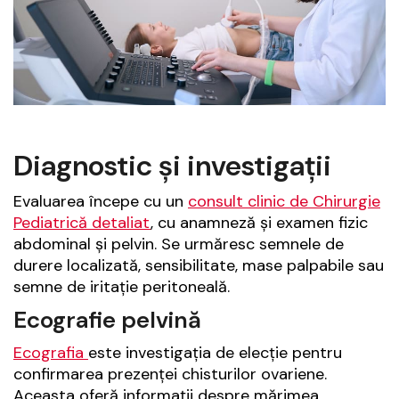
Diagnostic și investigații
Evaluarea începe cu un
consult clinic de Chirurgie
Pediatrică detaliat
, cu anamneză și examen fizic
abdominal și pelvin. Se urmăresc semnele de
durere localizată, sensibilitate, mase palpabile sau
semne de iritație peritoneală.
Ecografie pelvină
Ecografia
este investigația de elecție pentru
confirmarea prezenței chisturilor ovariene.
Aceasta oferă informații despre mărimea,