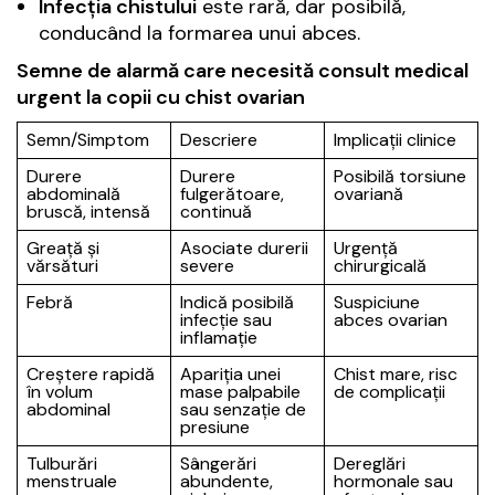
Infecția chistului
este rară, dar posibilă,
conducând la formarea unui abces.
Semne de alarmă care necesită consult medical
urgent la copii cu chist ovarian
Semn/Simptom
Descriere
Implicații clinice
Durere
Durere
Posibilă torsiune
abdominală
fulgerătoare,
ovariană
bruscă, intensă
continuă
Greață și
Asociate durerii
Urgență
vărsături
severe
chirurgicală
Febră
Indică posibilă
Suspiciune
infecție sau
abces ovarian
inflamație
Creștere rapidă
Apariția unei
Chist mare, risc
în volum
mase palpabile
de complicații
abdominal
sau senzație de
presiune
Tulburări
Sângerări
Dereglări
menstruale
abundente,
hormonale sau