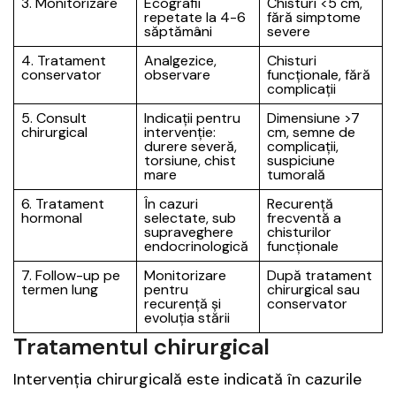
3. Monitorizare
Ecografii
Chisturi <5 cm,
repetate la 4-6
fără simptome
săptămâni
severe
4. Tratament
Analgezice,
Chisturi
conservator
observare
funcționale, fără
complicații
5. Consult
Indicații pentru
Dimensiune >7
chirurgical
intervenție:
cm, semne de
durere severă,
complicații,
torsiune, chist
suspiciune
mare
tumorală
6. Tratament
În cazuri
Recurență
hormonal
selectate, sub
frecventă a
supraveghere
chisturilor
endocrinologică
funcționale
7. Follow-up pe
Monitorizare
După tratament
termen lung
pentru
chirurgical sau
recurență și
conservator
evoluția stării
Tratamentul chirurgical
Intervenția chirurgicală este indicată în cazurile