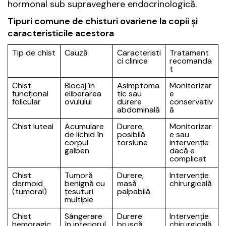
hormonal sub supraveghere endocrinologică.
Tipuri comune de chisturi ovariene la copii și
caracteristicile acestora
Tip de chist
Cauză
Caracteristi
Tratament
ci clinice
recomanda
t
Chist
Blocaj în
Asimptoma
Monitorizar
funcțional
eliberarea
tic sau
e
folicular
ovulului
durere
conservativ
abdominală
ă
Chist luteal
Acumulare
Durere,
Monitorizar
de lichid în
posibilă
e sau
corpul
torsiune
intervenție
galben
dacă e
complicat
Chist
Tumoră
Durere,
Intervenție
dermoid
benignă cu
masă
chirurgicală
(tumoral)
țesuturi
palpabilă
multiple
Chist
Sângerare
Durere
Intervenție
hemoragic
în interiorul
bruscă,
chirurgicală