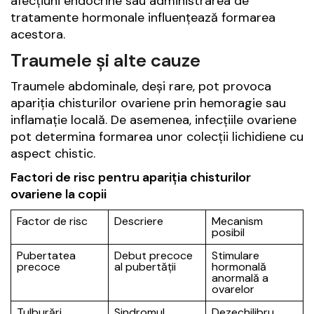
afecțiuni endocrine sau administrarea de
tratamente hormonale influențează formarea
acestora.
Traumele și alte cauze
Traumele abdominale, deși rare, pot provoca
apariția chisturilor ovariene prin hemoragie sau
inflamație locală. De asemenea, infecțiile ovariene
pot determina formarea unor colecții lichidiene cu
aspect chistic.
Factori de risc pentru apariția chisturilor
ovariene la copii
Factor de risc
Descriere
Mecanism
posibil
Pubertatea
Debut precoce
Stimulare
precoce
al pubertății
hormonală
anormală a
ovarelor
Tulburări
Sindromul
Dezechilibru