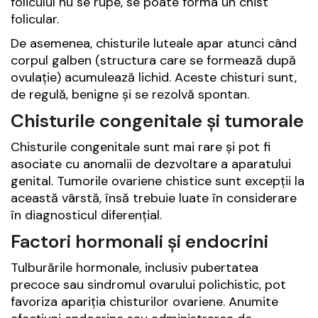
foliculul nu se rupe, se poate forma un chist
folicular.
De asemenea, chisturile luteale apar atunci când
corpul galben (structura care se formează după
ovulație) acumulează lichid. Aceste chisturi sunt,
de regulă, benigne și se rezolvă spontan.
Chisturile congenitale și tumorale
Chisturile congenitale sunt mai rare și pot fi
asociate cu anomalii de dezvoltare a aparatului
genital. Tumorile ovariene chistice sunt excepții la
această vârstă, însă trebuie luate în considerare
în diagnosticul diferențial.
Factori hormonali și endocrini
Tulburările hormonale, inclusiv pubertatea
precoce sau sindromul ovarului polichistic, pot
favoriza apariția chisturilor ovariene. Anumite