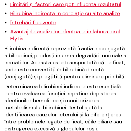
Limitări și factori care pot influența rezultatul
Bilirubina indirectă în corelație cu alte analize
Întrebări frecvente
A
vantajele analizelor efectuate în laboratorul
Elytis
Bilirubina indirectă reprezintă fracția neconjugată
a bilirubinei, produsă în urma degradării normale a
hematiilor. Aceasta este transportată către ficat,
unde este convertită în bilirubină directă
(conjugată) și pregătită pentru eliminare prin bilă.
Determinarea bilirubinei indirecte este esențială
pentru evaluarea funcției hepatice, depistarea
afecțiunilor hemolitice și monitorizarea
metabolismului bilirubinei. Testul ajută la
identificarea cauzelor icterului și la diferențierea
între problemele legate de ficat, căile biliare sau
distrugerea excesivă a globulelor roșii.