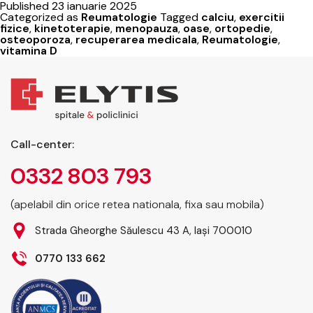
Published
23 ianuarie 2025
adevaruri
Categorized as
Reumatologie
Tagged
calciu
,
exercitii
despre
fizice
,
kinetoterapie
,
menopauza
,
oase
,
ortopedie
,
osteoporoza
,
recuperarea medicala
,
Reumatologie
,
osteoporoza
vitamina D
Call-center:
0332 803 793
(apelabil din orice retea nationala, fixa sau mobila)
Strada Gheorghe Săulescu 43 A, Iași 700010
0770 133 662