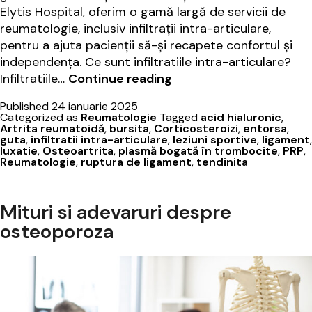
Elytis Hospital, oferim o gamă largă de servicii de
reumatologie, inclusiv infiltrații intra-articulare,
pentru a ajuta pacienții să-și recapete confortul și
independența. Ce sunt infiltratiile intra-articulare?
Ce
Infiltratiile…
Continue reading
sunt
Published
24 ianuarie 2025
infiltratiile
Categorized as
Reumatologie
Tagged
acid hialuronic
,
intra-
Artrita reumatoidă
,
bursita
,
Corticosteroizi
,
entorsa
,
guta
,
infiltratii intra-articulare
,
leziuni sportive
,
ligament
,
articulare
luxatie
,
Osteoartrita
,
plasmă bogată în trombocite
,
PRP
,
și
Reumatologie
,
ruptura de ligament
,
tendinita
când
sunt
Mituri si adevaruri despre
necesare?
osteoporoza