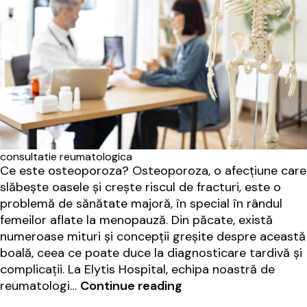
consultatie reumatologica
Ce este osteoporoza? Osteoporoza, o afecțiune care
slăbește oasele și crește riscul de fracturi, este o
problemă de sănătate majoră, în special în rândul
femeilor aflate la menopauză. Din păcate, există
numeroase mituri și concepții greșite despre această
boală, ceea ce poate duce la diagnosticare tardivă și
complicații. La Elytis Hospital, echipa noastră de
Mituri
reumatologi…
Continue reading
si