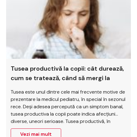
Tusea seacă la copii – cauze,
simptome, cum calmezi tusea seacă
Tusea seacă la copii este un simptom frecvent, dar
adesea îngrijorător pentru părinți, mai ales când
apare noaptea sau persistă zile întregi fără o cauză
clară. Deși, în multe cazuri, este provocată de o
simplă infecție virală, poate semnala și probleme
mai complexe, precum alergii, astm sau reflux
Vezi mai mult
gastroesofagian. În continuare, explorăm cauzele