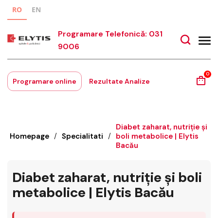
RO
EN
Programare Telefonică: 031
9006
0
Programare online
Rezultate Analize
Diabet zaharat, nutriție și
Homepage
/
Specialitati
/
boli metabolice | Elytis
Bacău
Diabet zaharat, nutriție și boli
metabolice | Elytis Bacău