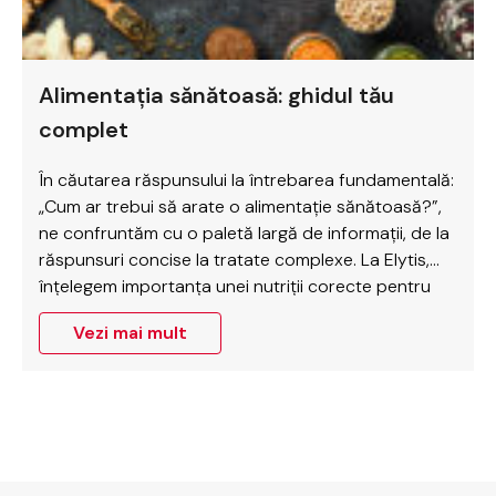
Alimentația sănătoasă: ghidul tău
complet
În căutarea răspunsului la întrebarea fundamentală:
„Cum ar trebui să arate o alimentație sănătoasă?”,
ne confruntăm cu o paletă largă de informații, de la
răspunsuri concise la tratate complexe. La Elytis,
înțelegem importanța unei nutriții corecte pentru
sănătatea generală și, în special, în managementul
Vezi mai mult
afecțiunilor metabolice precum diabetul.
Inspirându-ne din principiile dietei mediteraneene, îți
oferim…