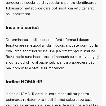
aprecierea riscului cardiovascular și pentru identificarea
tulburărilor metabolice care pot însoți diabetul zaharat
sau obezitatea.
Insulină serică
Determinarea insulinei serice oferă informații despre
funcționarea metabolismului glucidic și poate contribui la
evaluarea secreției de insulină și a rezistenței la insulină.
Rezultatele sunt interpretate împreună cu alte investigații
și cu tabloul clinic al pacientului pentru o apreciere cât
mai completă a statusului metabolic.
Indice HOMA-IR
Indicele HOMA-IR este un instrument utilizat pentru
estimarea rezistenței la insulină, fiind calculat pe baza
valorilor glicemiei și insulinei à jeun. Acesta poate fi util în