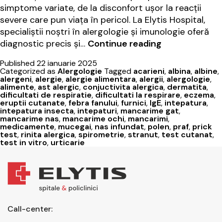
simptome variate, de la disconfort ușor la reacții
severe care pun viața în pericol. La Elytis Hospital,
specialiștii noștri în alergologie și imunologie oferă
Gestionarea
diagnostic precis și…
Continue reading
alergiilor:
Published
22 ianuarie 2025
sfaturi
Categorized as
Alergologie
Tagged
acarieni
,
albina
,
albine
,
și
alergeni
,
alergie
,
alergie alimentara
,
alergii
,
alergologie
,
alimente
,
ast alergic
,
conjuctivita alergica
,
dermatita
,
tratament
dificultati de respiratie
,
dificultati la respirare
,
eczema
,
la
eruptii cutanate
,
febra fanului
,
furnici
,
IgE
,
intepatura
,
intepatura insecta
,
intepaturi
,
mancarime gat
,
Elytis
mancarime nas
,
mancarime ochi
,
mancarimi
,
Hospital
medicamente
,
mucegai
,
nas infundat
,
polen
,
praf
,
prick
test
,
rinita alergica
,
spirometrie
,
stranut
,
test cutanat
,
test in vitro
,
urticarie
Call-center: