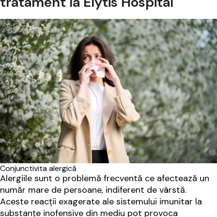
tratament la Elytis Hospital
Conjunctivita alergică
Alergiile sunt o problemă frecventă ce afectează un
număr mare de persoane, indiferent de vârstă.
Aceste reacții exagerate ale sistemului imunitar la
substanțe inofensive din mediu pot provoca