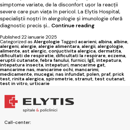
simptome variate, de la disconfort ușor la reacții
severe care pun viața în pericol. La Elytis Hospital,
specialiștii noștri în alergologie și imunologie oferă
Gestionarea
diagnostic precis și…
Continue reading
alergiilor:
Published
22 ianuarie 2025
sfaturi
Categorized as
Alergologie
Tagged
acarieni
,
albina
,
albine
,
și
alergeni
,
alergie
,
alergie alimentara
,
alergii
,
alergologie
,
alimente
,
ast alergic
,
conjuctivita alergica
,
dermatita
,
tratament
dificultati de respiratie
,
dificultati la respirare
,
eczema
,
la
eruptii cutanate
,
febra fanului
,
furnici
,
IgE
,
intepatura
,
intepatura insecta
,
intepaturi
,
mancarime gat
,
Elytis
mancarime nas
,
mancarime ochi
,
mancarimi
,
Hospital
medicamente
,
mucegai
,
nas infundat
,
polen
,
praf
,
prick
test
,
rinita alergica
,
spirometrie
,
stranut
,
test cutanat
,
test in vitro
,
urticarie
Call-center: