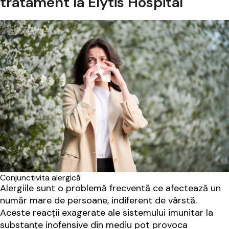
tratament la Elytis Hospital
Conjunctivita alergică
Alergiile sunt o problemă frecventă ce afectează un
număr mare de persoane, indiferent de vârstă.
Aceste reacții exagerate ale sistemului imunitar la
substanțe inofensive din mediu pot provoca