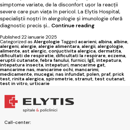
simptome variate, de la disconfort ușor la reacții
severe care pun viața în pericol. La Elytis Hospital,
specialiștii noștri în alergologie și imunologie oferă
Gestionarea
diagnostic precis și…
Continue reading
alergiilor:
Published
22 ianuarie 2025
sfaturi
Categorized as
Alergologie
Tagged
acarieni
,
albina
,
albine
,
și
alergeni
,
alergie
,
alergie alimentara
,
alergii
,
alergologie
,
alimente
,
ast alergic
,
conjuctivita alergica
,
dermatita
,
tratament
dificultati de respiratie
,
dificultati la respirare
,
eczema
,
la
eruptii cutanate
,
febra fanului
,
furnici
,
IgE
,
intepatura
,
intepatura insecta
,
intepaturi
,
mancarime gat
,
Elytis
mancarime nas
,
mancarime ochi
,
mancarimi
,
Hospital
medicamente
,
mucegai
,
nas infundat
,
polen
,
praf
,
prick
test
,
rinita alergica
,
spirometrie
,
stranut
,
test cutanat
,
test in vitro
,
urticarie
Call-center: