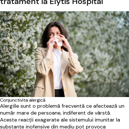
tratament la Elytis Hospital
Conjunctivita alergică
Alergiile sunt o problemă frecventă ce afectează un
număr mare de persoane, indiferent de vârstă.
Aceste reacții exagerate ale sistemului imunitar la
substanțe inofensive din mediu pot provoca