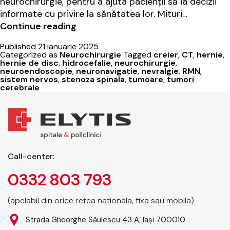
neurochirurgie, pentru a ajuta pacienții să ia decizii
informate cu privire la sănătatea lor. Mituri…
Neurochirurgia:
Continue reading
Adevărul
Published
21 ianuarie 2025
din
Categorized as
Neurochirurgie
Tagged
creier
,
CT
,
hernie
,
spatele
hernie de disc
,
hidrocefalie
,
neurochirurgie
,
neuroendoscopie
,
neuronavigatie
,
nevralgie
,
RMN
,
miturilor
sistem nervos
,
stenoza spinala
,
tumoare
,
tumori
cerebrale
Call-center:
0332 803 793
(apelabil din orice retea nationala, fixa sau mobila)
Strada Gheorghe Săulescu 43 A, Iași 700010