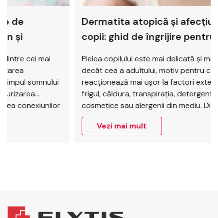
Dermatita atopică și afecțiunile pielii la
copii: ghid de îngrijire pentru pielea
sensibilă
Pielea copilului este mai delicată și mai sensibilă
decât cea a adultului, motiv pentru care
reacționează mai ușor la factori externi precum
frigul, căldura, transpirația, detergenții, produsele
cosmetice sau alergenii din mediu. Din acest motiv,
în copilărie pot apărea frecvent diverse afecțiuni
Vezi mai mult
dermatologice, de la iritații și uscăciune accentuată
până la eczeme, erupții alergice sau…