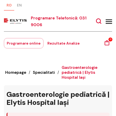
RO
EN
Programare Telefonică: 031
9006
0
Programare online
Rezultate Analize
Gastroenterologie
Homepage
/
Specialitati
/
pediatrică | Elytis
Hospital Iași
Gastroenterologie pediatrică |
Elytis Hospital Iași