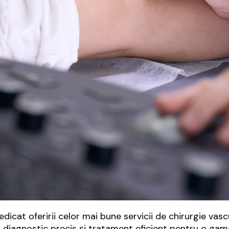
icat oferirii celor mai bune servicii de chirurgie vascu
ă diagnostic precis și tratament eficient pentru o gamă