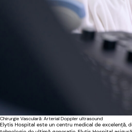
Chirurgie Vasculară: Arterial Doppler ultrasound
Elytis Hospital este un centru medical de excelență, ded
tehnologie de ultimă generație, Elytis Hospital asigur