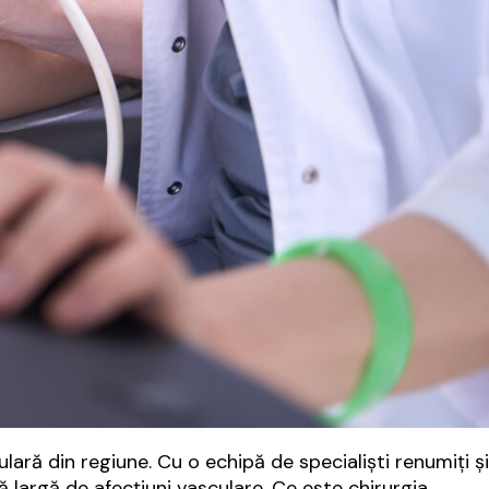
lară din regiune. Cu o echipă de specialiști renumiți și
 largă de afecțiuni vasculare. Ce este chirurgia