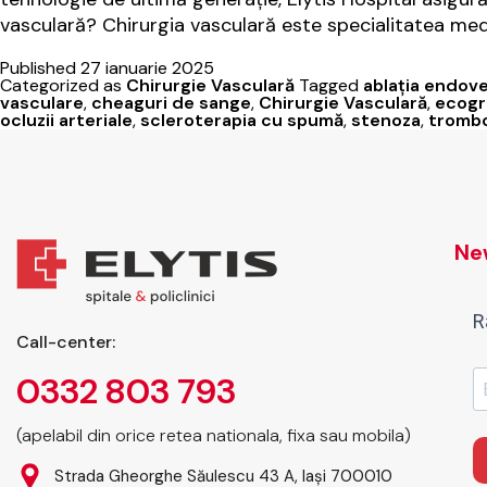
vasculară? Chirurgia vasculară este specialitatea me
Published
27 ianuarie 2025
Categorized as
Chirurgie Vasculară
Tagged
ablația endov
vasculare
,
cheaguri de sange
,
Chirurgie Vasculară
,
ecogr
ocluzii arteriale
,
scleroterapia cu spumă
,
stenoza
,
tromb
New
R
Call-center:
0332 803 793
(apelabil din orice retea nationala, fixa sau mobila)
Strada Gheorghe Săulescu 43 A, Iași 700010