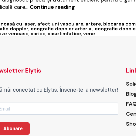
Chirurgie
dicală care…
Continue reading
vasculară
la
enoasă cu laser
,
afectiuni vasculare
,
artere
,
blocarea comp
Elytis
afie doppler
,
ecografie doppler arterial
,
ecografie dopple
oze venoase
,
varice
,
vase limfatice
,
vene
Hospital
sletter Elytis
Lin
Sol
ămâi conectat cu Elytis. Înscrie-te la newsletter!
Blo
FAQ
Cen
Sho
Abonare