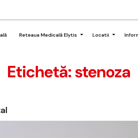
ală
Reteaua Medicală Elytis
Locatii
Infor
Etichetă:
stenoza
al