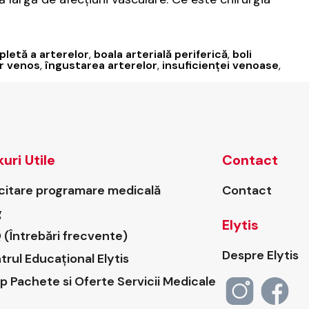
letă a arterelor
,
boala arterială periferică
,
boli
r venos
,
îngustarea arterelor
,
insuficienței venoase
,
kuri Utile
Contact
icitare programare medicală
Contact
g
Elytis
 (Întrebări frecvente)
Despre Elytis
trul Educațional Elytis
p Pachete si Oferte Servicii Medicale