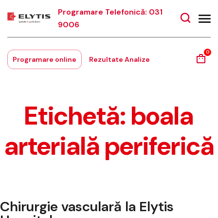
Programare Telefonică: 031
9006
0
Programare online
Rezultate Analize
Etichetă:
boala
arterială periferică
Chirurgie vasculară la Elytis