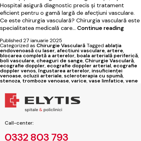
Hospital asigură diagnostic precis și tratament
eficient pentru o gamă largă de afecțiuni vasculare.
Ce este chirurgia vasculară? Chirurgia vasculară este
Chirur
specialitatea medicală care…
Continue reading
vascul
Published
27 ianuarie 2025
la
Categorized as
Chirurgie Vasculară
Tagged
ablația
Elytis
endovenoasă cu laser
,
afectiuni vasculare
,
artere
,
blocarea completă a arterelor
,
boala arterială periferică
,
Hospit
boli vasculare
,
cheaguri de sange
,
Chirurgie Vasculară
,
ecografie doppler
,
ecografie doppler arterial
,
ecografie
doppler venos
,
îngustarea arterelor
,
insuficienței
venoase
,
ocluzii arteriale
,
scleroterapia cu spumă
,
stenoza
,
tromboze venoase
,
varice
,
vase limfatice
,
vene
Call-center:
0332 803 793