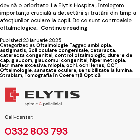
devină o prioritate. La Elytis Hospital, înțelegem
importanța crucială a detectării și tratării din timp a
afecțiunilor oculare la copii. De ce sunt controalele
Control
oftalmologice…
Continue reading
oftalmologic
Published
23 ianuarie 2025
la
Categorized as
Oftalmologie
Tagged
ambliopia
,
copii:
astigmatis
,
Boli oculare congenitale
,
cataracta
,
cataracta congenital
,
control oftalmologic
,
durere de
importanța
cap
,
glaucom
,
glaucomul congenital
,
hipermetropia
,
controalelor
lacrimare excesiva
,
miopia
,
ochi
,
ochi lenes
,
OCT
,
Oftalmologie
,
sanatate oculara
,
sensibilitate la lumina
,
periodice
Strabism
,
Tomografia în Coerență Optică
Call-center:
0332 803 793