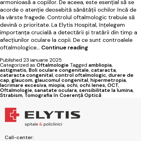
armonioasă a copiilor. De aceea, este esențial să se
acorde o atenție deosebită sănătății ochilor încă de
la vârste fragede. Controlul oftalmologic trebuie să
devină o prioritate. La Elytis Hospital, înțelegem
importanța crucială a detectării și tratării din timp a
afecțiunilor oculare la copii. De ce sunt controalele
Control
oftalmologice…
Continue reading
oftalmologic
Published
23 ianuarie 2025
la
Categorized as
Oftalmologie
Tagged
ambliopia
,
copii:
astigmatis
,
Boli oculare congenitale
,
cataracta
,
cataracta congenital
,
control oftalmologic
,
durere de
importanța
cap
,
glaucom
,
glaucomul congenital
,
hipermetropia
,
controalelor
lacrimare excesiva
,
miopia
,
ochi
,
ochi lenes
,
OCT
,
Oftalmologie
,
sanatate oculara
,
sensibilitate la lumina
,
periodice
Strabism
,
Tomografia în Coerență Optică
Call-center: