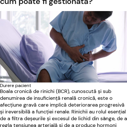
cum poate fi gestionată?
Durere pacient
Boala cronică de rinichi (BCR), cunoscută și sub
denumirea de insuficiență renală cronică, este o
afecțiune gravă care implică deteriorarea progresivă
și ireversibilă a funcției renale. Rinichii au rolul esențial
de a filtra deșeurile și excesul de lichid din sânge, de a
regla tensiunea arterială și de a produce hormoni