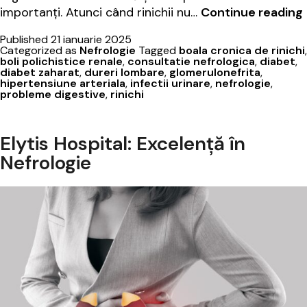
importanți. Atunci când rinichii nu…
Continue reading
Published
21 ianuarie 2025
Categorized as
Nefrologie
Tagged
boala cronica de rinichi
,
boli polichistice renale
,
consultatie nefrologica
,
diabet
,
diabet zaharat
,
dureri lombare
,
glomerulonefrita
,
hipertensiune arteriala
,
infectii urinare
,
nefrologie
,
probleme digestive
,
rinichi
ș
Elytis Hospital: Excelență în
Nefrologie
f