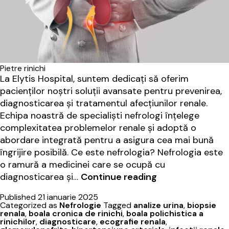
Pietre rinichi
La Elytis Hospital, suntem dedicați să oferim
pacienților noștri soluții avansate pentru prevenirea,
diagnosticarea și tratamentul afecțiunilor renale.
Echipa noastră de specialiști nefrologi înțelege
complexitatea problemelor renale și adoptă o
abordare integrată pentru a asigura cea mai bună
îngrijire posibilă. Ce este nefrologia? Nefrologia este
o ramură a medicinei care se ocupă cu
Elytis
diagnosticarea și…
Continue reading
Hospital:
Published
21 ianuarie 2025
Excelență
Categorized as
Nefrologie
Tagged
analize urina
,
biopsie
în
renala
,
boala cronica de rinichi
,
boala polichistica a
rinichilor
,
diagnosticare
,
ecografie renala
,
Nefrologie