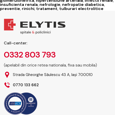
glomerulonefrita
,
hipertensiune arteriala
,
infectii renale
,
insuficienta renala
,
nefrologie
,
nefropatie diabetica
,
preventie
,
rinichi
,
tratament
,
tulburari electrolitice
Call-center:
0332 803 793
(apelabil din orice retea nationala, fixa sau mobila)
Strada Gheorghe Săulescu 43 A, Iași 700010
0770 133 662