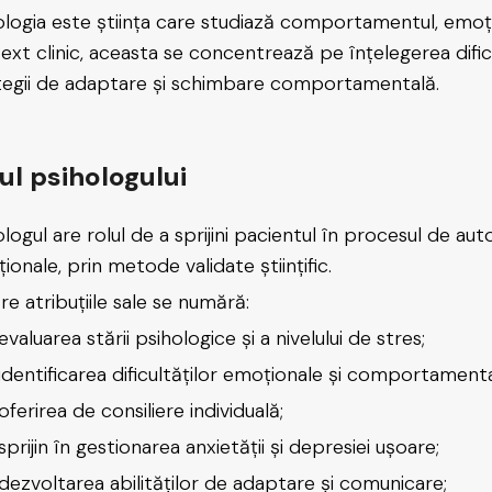
ologia este știința care studiază comportamentul, emoții
ext clinic, aceasta se concentrează pe înțelegerea dific
tegii de adaptare și schimbare comportamentală.
ul psihologului
ologul are rolul de a sprijini pacientul în procesul de aut
ionale, prin metode validate științific.
re atribuțiile sale se numără:
evaluarea stării psihologice și a nivelului de stres;
identificarea dificultăților emoționale și comportamenta
oferirea de consiliere individuală;
sprijin în gestionarea anxietății și depresiei ușoare;
dezvoltarea abilităților de adaptare și comunicare;