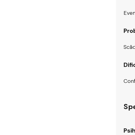
Even
Pro
Scăd
Difi
Conf
Spe
Psih