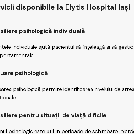
vicii disponibile la Elytis Hospital Iași
iliere psihologică individuală
nțele individuale ajută pacientul să înțeleagă și să gestio
portamentale.
luare psihologică
uarea psihologică permite identificarea nivelului de stres,
ionale.
iliere pentru situații de viață dificile
jinul psihologic este util în perioade de schimbare, pierde