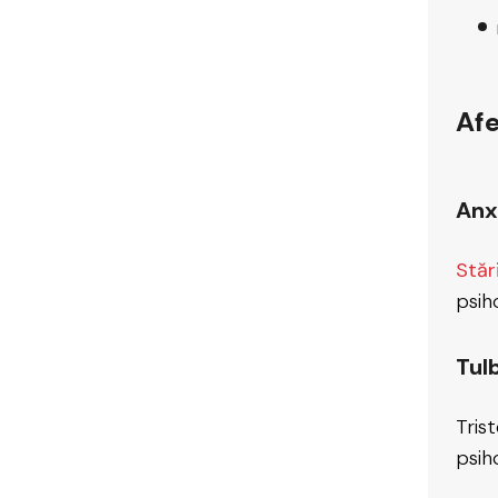
Afe
Anx
Stăr
psih
Tul
Tris
psih