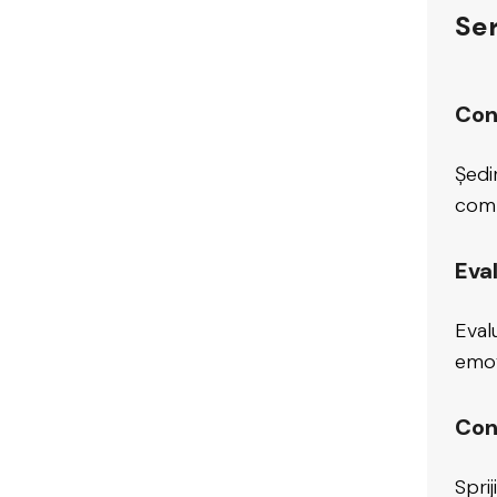
Ser
Cons
Ședi
com
Eva
Eval
emoț
Cons
Spri