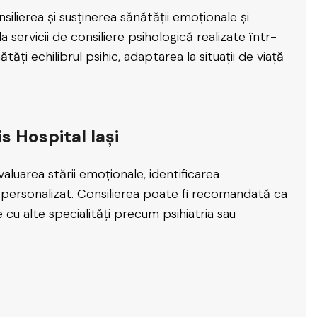
ilierea și susținerea sănătății emoționale și
 servicii de consiliere psihologică realizate într-
ăți echilibrul psihic, adaptarea la situații de viață
is Hospital Iași
valuarea stării emoționale, identificarea
ție personalizat. Consilierea poate fi recomandată ca
cu alte specialități precum psihiatria sau