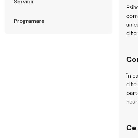
Servicii
Psih
comp
Programare
un c
dific
Con
În ca
difi
part
neur
Ce 