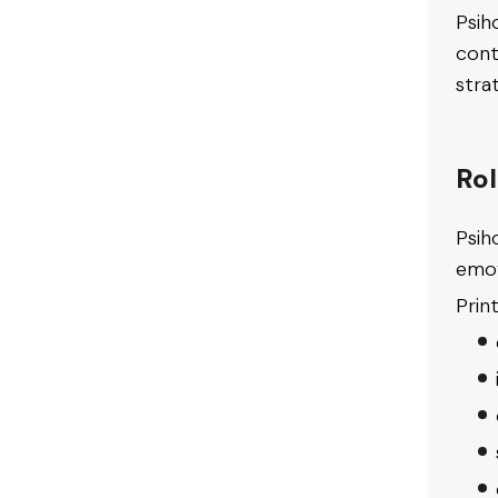
Psih
cont
stra
Rol
Psih
emoț
Print