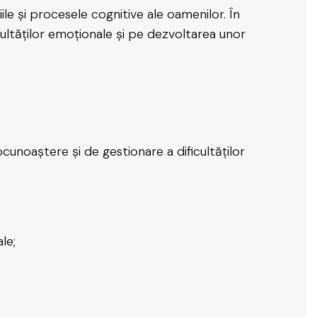
le și procesele cognitive ale oamenilor. În
ultăților emoționale și pe dezvoltarea unor
ocunoaștere și de gestionare a dificultăților
le;