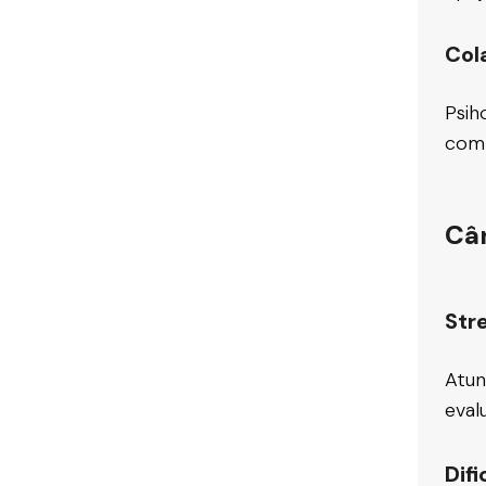
Col
Psih
comp
Cân
Str
Atun
eval
Difi