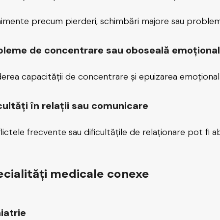
imente precum pierderi, schimbări majore sau problem
bleme de concentrare sau oboseală emoționa
erea capacității de concentrare și epuizarea emoțională 
cultăți în relații sau comunicare
lictele frecvente sau dificultățile de relaționare pot fi 
cialități medicale conexe
iatrie