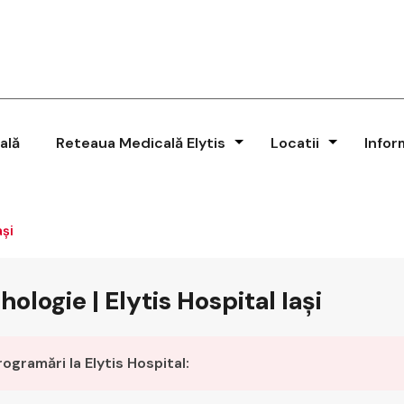
ală
Reteaua Medicală Elytis
Locatii
Infor
ași
hologie | Elytis Hospital Iași
rogramări la Elytis Hospital: