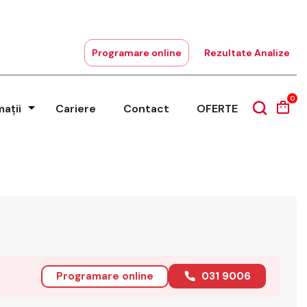
Programare online
Rezultate Analize
0
mații
Cariere
Contact
OFERTE
Programare online
031 9006