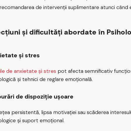
recomandarea de intervenții suplimentare atunci când 
cțiuni și dificultăți abordate în Psiholo
ietate și stres
ile de anxietate și stres
pot afecta semnificativ funcțion
ologică și tehnici de reglare emoțională.
burări de dispoziție ușoare
tețea persistentă, lipsa motivației sau scăderea interesulu
ologice și suport emoțional.