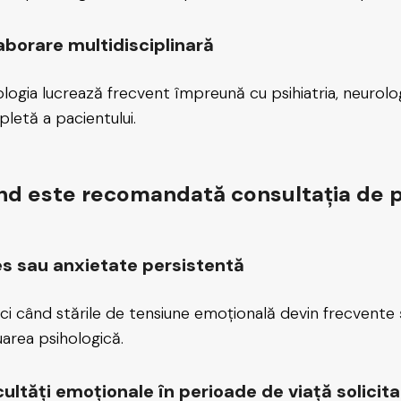
aborare multidisciplinară
ologia lucrează frecvent împreună cu psihiatria, neurol
letă a pacientului.
d este recomandată consultația de p
es sau anxietate persistentă
ci când stările de tensiune emoțională devin frecvente 
uarea psihologică.
cultăți emoționale în perioade de viață solicit