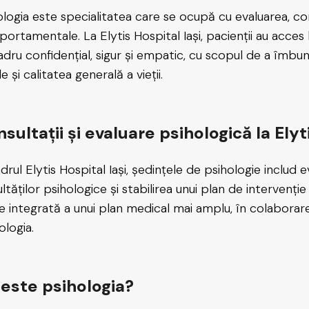
ologia este specialitatea care se ocupă cu evaluarea, cons
ortamentale. La Elytis Hospital Iași, pacienții au acces la
adru confidențial, sigur și empatic, cu scopul de a îmbunăt
ile și calitatea generală a vieții.
sultații și evaluare psihologică la Elyt
drul Elytis Hospital Iași, ședințele de psihologie includ e
cultăților psihologice și stabilirea unui plan de interven
e integrată a unui plan medical mai amplu, în colaborare 
ologia.
este psihologia?