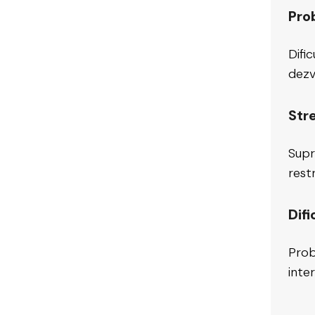
Pro
Dific
dezv
Str
Supr
rest
Difi
Prob
inte