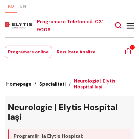
RO
EN
Programare Telefonică: 031
9006
0
Programare online
Rezultate Analize
Neurologie | Elytis
Homepage
/
Specialitati
/
Hospital Iași
Neurologie | Elytis Hospital
Iași
Programări la Elytis Hospital: