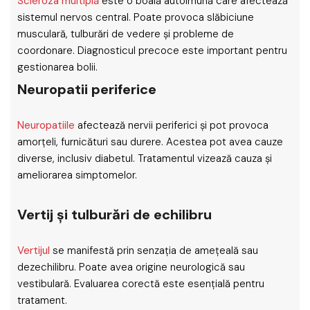
Scleroza multiplă
este o boală autoimună care afectează
sistemul nervos central. Poate provoca slăbiciune
musculară, tulburări de vedere și probleme de
coordonare. Diagnosticul precoce este important pentru
gestionarea bolii.
Neuropatii periferice
Neuropatiile
afectează nervii periferici și pot provoca
amorțeli, furnicături sau durere. Acestea pot avea cauze
diverse, inclusiv diabetul. Tratamentul vizează cauza și
ameliorarea simptomelor.
Vertij și tulburări de echilibru
Vertijul
se manifestă prin senzația de amețeală sau
dezechilibru. Poate avea origine neurologică sau
vestibulară. Evaluarea corectă este esențială pentru
tratament.