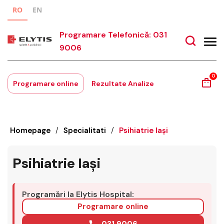
RO
EN
Programare Telefonică: 031
9006
0
Programare online
Rezultate Analize
Homepage
/
Specialitati
/
Psihiatrie Iași
Psihiatrie Iași
Programări la Elytis Hospital:
Programare online
031 9006