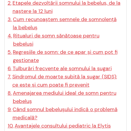
Etapele dezvoltării somnului la bebeluș, de la
naștere la 12 luni
Cum recunoaștem semnele de somnolență
la bebeluș
Ritualuri de somn sănătoase pentru
bebeluși
Regresiile de somn: de ce apar și cum pot fi
gestionate
Tulburări frecvente ale somnului la sugari
Sindromul de moarte subită la sugar (SIDS):
ce este și cum poate fi prevenit
Amenajarea mediului ideal de somn pentru
bebeluș
Când somnul bebelușului indică o problemă
medicală?
Avantajele consultului pediatric la Elytis