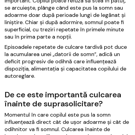
important. Copilul poate refuza să stea în pătuț,
se arcuiește, plânge când este pus la somn sau
adoarme doar după perioade lungi de legănat și
liniștire. Chiar și după adormire, somnul poate fi
superficial, cu treziri repetate în primele minute
sau în prima parte a nopții.
Episoadele repetate de culcare tardivă pot duce
la acumularea unei „datorii de somn”, adică un
deficit progresiv de odihnă care influențează
dispoziția, alimentația și capacitatea copilului de
autoreglare.
De ce este importantă culcarea
înainte de suprasolicitare?
Momentul în care copilul este pus la somn
influențează direct cât de ușor adoarme și cât de
odihnitor va fi somnul. Culcarea înainte de