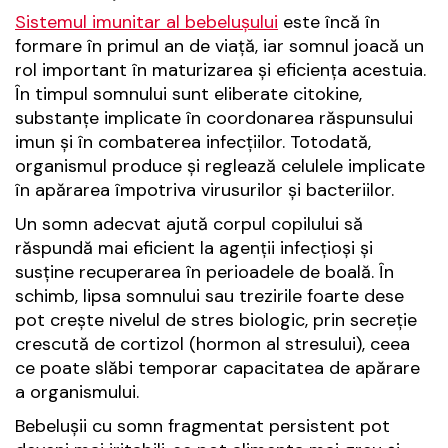
Sistemul imunitar al bebelușului
este încă în
formare în primul an de viață, iar somnul joacă un
rol important în maturizarea și eficiența acestuia.
În timpul somnului sunt eliberate citokine,
substanțe implicate în coordonarea răspunsului
imun și în combaterea infecțiilor. Totodată,
organismul produce și reglează celulele implicate
în apărarea împotriva virusurilor și bacteriilor.
Un somn adecvat ajută corpul copilului să
răspundă mai eficient la agenții infecțioși și
susține recuperarea în perioadele de boală. În
schimb, lipsa somnului sau trezirile foarte dese
pot crește nivelul de stres biologic, prin secreție
crescută de cortizol (hormon al stresului), ceea
ce poate slăbi temporar capacitatea de apărare
a organismului.
Bebelușii cu somn fragmentat persistent pot