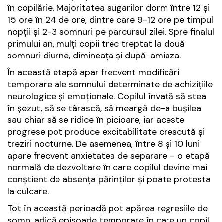
în copilărie. Majoritatea sugarilor dorm între 12 și
15 ore în 24 de ore, dintre care 9-12 ore pe timpul
nopții și 2-3 somnuri pe parcursul zilei. Spre finalul
primului an, mulți copii trec treptat la două
somnuri diurne, dimineața și după-amiaza.
În această etapă apar frecvent modificări
temporare ale somnului determinate de achizițiile
neurologice și emoționale. Copilul învață să stea
în șezut, să se târască, să meargă de-a bușilea
sau chiar să se ridice în picioare, iar aceste
progrese pot produce excitabilitate crescută și
treziri nocturne. De asemenea, între 8 și 10 luni
apare frecvent anxietatea de separare – o etapă
normală de dezvoltare în care copilul devine mai
conștient de absența părinților și poate protesta
la culcare.
Tot în această perioadă pot apărea regresiile de
somn, adică episoade temporare în care un copil