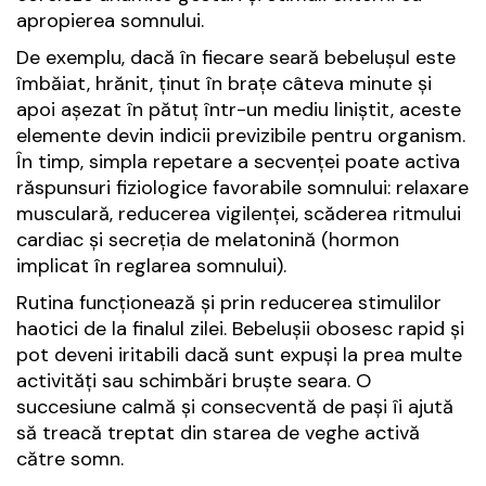
apropierea somnului.
De exemplu, dacă în fiecare seară bebelușul este
îmbăiat, hrănit, ținut în brațe câteva minute și
apoi așezat în pătuț într-un mediu liniștit, aceste
elemente devin indicii previzibile pentru organism.
În timp, simpla repetare a secvenței poate activa
răspunsuri fiziologice favorabile somnului: relaxare
musculară, reducerea vigilenței, scăderea ritmului
cardiac și secreția de melatonină (hormon
implicat în reglarea somnului).
Rutina funcționează și prin reducerea stimulilor
haotici de la finalul zilei. Bebelușii obosesc rapid și
pot deveni iritabili dacă sunt expuși la prea multe
activități sau schimbări bruște seara. O
succesiune calmă și consecventă de pași îi ajută
să treacă treptat din starea de veghe activă
către somn.