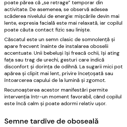
poate părea că „se retrage” temporar din
activitate. De asemenea, se observă adesea
scăderea nivelului de energie: mișcările devin mai
lente, expresia facială este mai relaxată, iar copilul
poate căuta contact fizic sau liniște.
Căscatul este un semn clasic de somnolență și
apare frecvent înainte de instalarea oboselii
accentuate. Unii bebeluși își freacă ochii, își ating
fața sau trag de urechi, gesturi care indică
disconfort și dorința de odihnă. La sugarii mici pot
apărea și clipit mai lent, privire încețoșată sau
întoarcerea capului de la lumină și zgomot.
Recunoașterea acestor manifestări permite
intervenția într-un moment favorabil, când copilul
este încă calm și poate adormi relativ ușor.
Semne tardive de oboseală