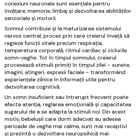
conexiuni neuronale sunt esențiale pentru
învățare, memorie, limbaj și dezvoltarea abilităților
senzoriale și motorii.
Somnul contribuie și la maturizarea sistemului
nervos central, proces prin care creierul învață să
regleze funcții vitale precum respirația,
temperatura corporală, ritmul cardiac și ciclurile
somn-veghe. Tot în timpul somnului, creierul
procesează stimulii primiți în timpul zilei – sunete,
imagini, atingeri, expresii faciale – transformând
experiențele zilnice în informații utile pentru
dezvoltarea cognitivă.
Un somn insuficient sau întrerupt frecvent poate
afecta atenția, reglarea emoțională și capacitatea
sugarului de a se adapta la stimuli noi. Din acest
motiv, bebelușii care dorm adecvat au adesea
perioade de veghe mai calme, sunt mai receptivi
și prezintă o dezvoltare neuropsihică mai