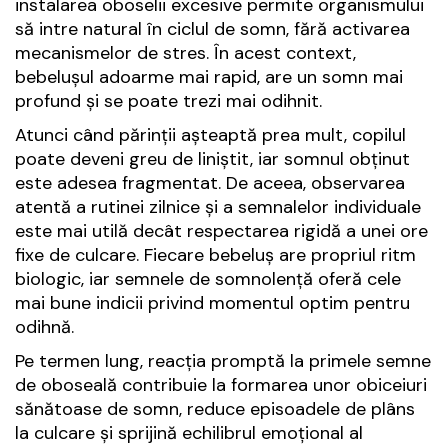
instalarea oboselii excesive permite organismului
să intre natural în ciclul de somn, fără activarea
mecanismelor de stres. În acest context,
bebelușul adoarme mai rapid, are un somn mai
profund și se poate trezi mai odihnit.
Atunci când părinții așteaptă prea mult, copilul
poate deveni greu de liniștit, iar somnul obținut
este adesea fragmentat. De aceea, observarea
atentă a rutinei zilnice și a semnalelor individuale
este mai utilă decât respectarea rigidă a unei ore
fixe de culcare. Fiecare bebeluș are propriul ritm
biologic, iar semnele de somnolență oferă cele
mai bune indicii privind momentul optim pentru
odihnă.
Pe termen lung, reacția promptă la primele semne
de oboseală contribuie la formarea unor obiceiuri
sănătoase de somn, reduce episoadele de plâns
la culcare și sprijină echilibrul emoțional al