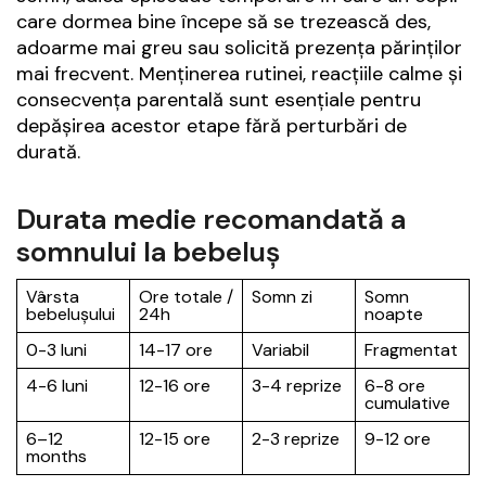
care dormea bine începe să se trezească des,
adoarme mai greu sau solicită prezența părinților
mai frecvent. Menținerea rutinei, reacțiile calme și
consecvența parentală sunt esențiale pentru
depășirea acestor etape fără perturbări de
durată.
Durata medie recomandată a
somnului la bebeluș
Vârsta
Ore totale /
Somn zi
Somn
bebelușului
24h
noapte
0-3 luni
14-17 ore
Variabil
Fragmentat
4-6 luni
12-16 ore
3-4 reprize
6-8 ore
cumulative
6–12
12-15 ore
2-3 reprize
9-12 ore
months