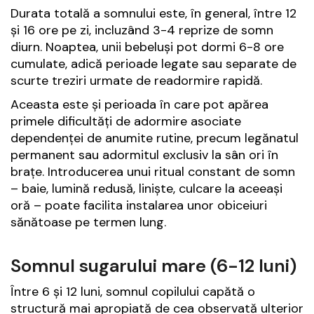
Durata totală a somnului este, în general, între 12
și 16 ore pe zi, incluzând 3-4 reprize de somn
diurn. Noaptea, unii bebeluși pot dormi 6-8 ore
cumulate, adică perioade legate sau separate de
scurte treziri urmate de readormire rapidă.
Aceasta este și perioada în care pot apărea
primele dificultăți de adormire asociate
dependenței de anumite rutine, precum legănatul
permanent sau adormitul exclusiv la sân ori în
brațe. Introducerea unui ritual constant de somn
– baie, lumină redusă, liniște, culcare la aceeași
oră – poate facilita instalarea unor obiceiuri
sănătoase pe termen lung.
Somnul sugarului mare (6-12 luni)
Între 6 și 12 luni, somnul copilului capătă o
structură mai apropiată de cea observată ulterior