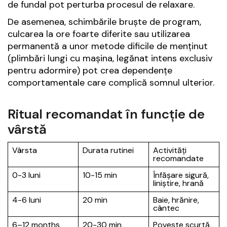
de fundal pot perturba procesul de relaxare.
De asemenea, schimbările bruște de program,
culcarea la ore foarte diferite sau utilizarea
permanentă a unor metode dificile de menținut
(plimbări lungi cu mașina, legănat intens exclusiv
pentru adormire) pot crea dependențe
comportamentale care complică somnul ulterior.
Ritual recomandat în funcție de
vârstă
Vârsta
Durata rutinei
Activități
recomandate
0-3 luni
10-15 min
Înfășare sigură,
liniștire, hrană
4-6 luni
20 min
Baie, hrănire,
cântec
6–12 months
20-30 min
Poveste scurtă,