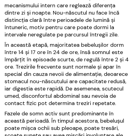
mecanismului intern care reglează diferența
dintre zi și noapte. Nou-născutul nu face încă
distincția clară între perioadele de lumină și
întuneric, motiv pentru care poate dormi la
intervale neregulate pe parcursul întregii zile.
În această etapă, majoritatea bebelușilor dorm
între 14 și 17 ore în 24 de ore, însă somnul este
împărțit în episoade scurte, de regulă între 2 și 4
ore. Trezirile frecvente sunt normale și apar în
special din cauza nevoii de alimentație, deoarece
stomacul nou-născutului are capacitate redusă,
iar digestia este rapidă. De asemenea, scutecul
umed, disconfortul abdominal sau nevoia de
contact fizic pot determina treziri repetate.
Fazele de somn activ sunt predominante în
această perioadă. În timpul acestora, bebelușul
poate mișca ochii sub pleoape, poate tresări,
scoate sunete sau avea mișcări involuntare ale