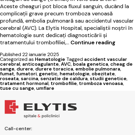
Aceste cheaguri pot bloca fluxul sanguin, ducând la
complicații grave precum tromboza venoasă
profundă, embolia pulmonară sau accidentul vascular
cerebral (AVC). La Elytis Hospital, specialiștii noștri în
hematologie sunt dedicați diagnosticării și
Ce
tratamentului trombofiliei,…
Continue reading
este
Published
22 ianuarie 2025
trombof
Categorized as
Hematologie
Tagged
accident vascular
Cauze,
cerebral
,
anticoagulante
,
AVC
,
boala genetica
,
cheag de
sange
,
durere
,
durere toracica
,
embolie pulmonara
,
simpto
fumat
,
fumatori
,
genetic
,
hematologie
,
obezitate
,
diagnos
roseata
,
sarcina
,
senzatie de caldura
,
studii genetice
,
tratament hormonal
,
trombofilie
,
tromboza venoasa
,
și
tuse cu sange
,
umflare
tratam
Call-center: