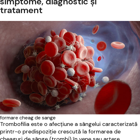
simptome, diagnostic și
tratament
formare cheag de sange
Trombofilia este o afecțiune a sângelui caracterizată
printr-o predispoziție crescută la formarea de
cheaguri de sânge (trombi) în vene sau artere.