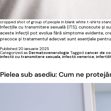
cropped shot of group of people in blank white t-shirts stan
Infecțiile cu transmitere sexuală (ITS), cunoscute și 
aceste infecții pot evolua fără simptome evidente, cr
precoce și tratamentul adecvat sunt esențiale pentru 
Published
20 ianuarie 2025
Categorized as
Dermatovenerologie
Tagged
cancer de col
infectii cu transmitere sexuala
,
infectii venerice
,
infertil
Pielea sub asediu: Cum ne protejă