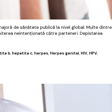
ajoră de sănătate publică la nivel global. Multe dintre
iterea neintenționată către parteneri. Depistarea
are
ții
ita b
,
hepatita c
,
herpes
,
Herpes genital
,
HIV
,
HPV
,
smitere
ală:
rtantă,
r
ptome?