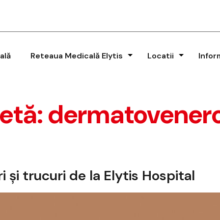
ală
Reteaua Medicală Elytis
Locatii
Infor
hetă:
dermatovenero
i și trucuri de la Elytis Hospital