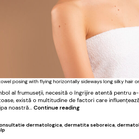
wel posing with flying horizontally sideways long silky hair
imbol al frumuseții, necesită o îngrijire atentă pentru a
ase, există o multitudine de factori care influențează a
Îngrijirea
hipa noastră…
Continue reading
adecvată
a
onsultatie dermatologica
,
dermatita seboreica
,
dermato
părului:
lp
Sfaturi