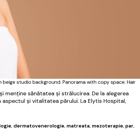
 on beige studio background. Panorama with copy space. Hair
-și menține sănătatea și strălucirea. De la alegerea
spectul și vitalitatea părului. La Elytis Hospital,
logie
,
dermatovenerologie
,
matreata
,
mezoterapie
,
par
,