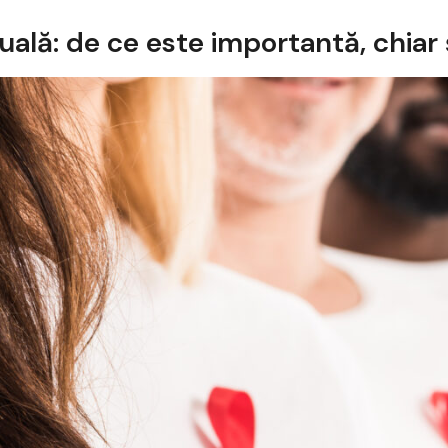
și
xuală: de ce este importantă, chiar
trucuri
de
la
Elytis
Hospital