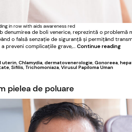
ding in row with aids awareness red
sub denumirea de boli venerice, reprezintă o problemă m
eând o falsă senzație de siguranță și permițând transm
Test
a preveni complicațiile grave,…
Continue reading
infec
cu
 uterin
,
Chlamydia
,
dermatovenerologie
,
Gonoreea
,
hepat
tran
itate
,
Sifilis
,
Trichomoniaza
,
Virusul Papiloma Uman
sexu
de
m pielea de poluare
ce
este
impo
chia
și
fără
sim