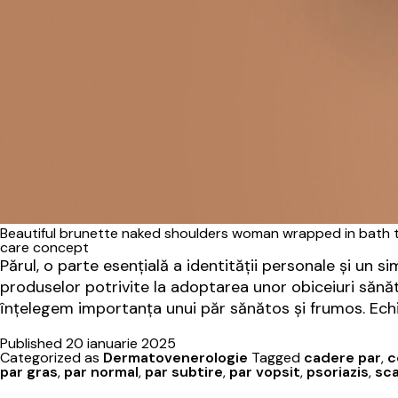
Beautiful brunette naked shoulders woman wrapped in bath to
care concept
Părul, o parte esențială a identității personale și un s
produselor potrivite la adoptarea unor obiceiuri sănăto
înțelegem importanța unui păr sănătos și frumos. Ec
Published
20 ianuarie 2025
Categorized as
Dermatovenerologie
Tagged
cadere par
,
c
par gras
,
par normal
,
par subtire
,
par vopsit
,
psoriazis
,
sca