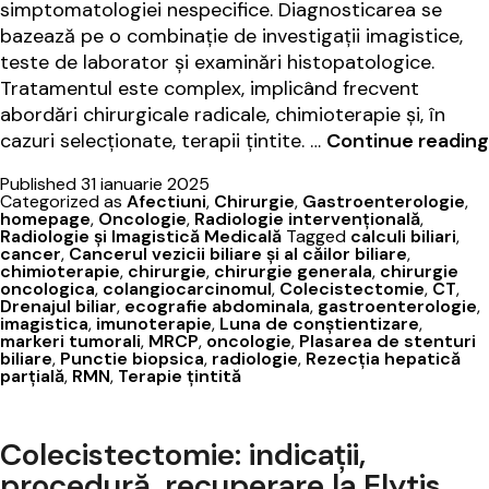
simptomatologiei nespecifice. Diagnosticarea se
bazează pe o combinație de investigații imagistice,
teste de laborator și examinări histopatologice.
Tratamentul este complex, implicând frecvent
abordări chirurgicale radicale, chimioterapie și, în
cazuri selecționate, terapii țintite. …
Continue reading
Published
31 ianuarie 2025
Categorized as
Afectiuni
,
Chirurgie
,
Gastroenterologie
,
homepage
,
Oncologie
,
Radiologie intervențională
,
Radiologie şi Imagistică Medicală
Tagged
calculi biliari
,
cancer
,
Cancerul vezicii biliare și al căilor biliare
,
chimioterapie
,
chirurgie
,
chirurgie generala
,
chirurgie
oncologica
,
colangiocarcinomul
,
Colecistectomie
,
CT
,
Drenajul biliar
,
ecografie abdominala
,
gastroenterologie
,
imagistica
,
imunoterapie
,
Luna de conștientizare
,
markeri tumorali
,
MRCP
,
oncologie
,
Plasarea de stenturi
biliare
,
Punctie biopsica
,
radiologie
,
Rezecția hepatică
parțială
,
RMN
,
Terapie țintită
Colecistectomie: indicații,
procedură, recuperare la Elytis