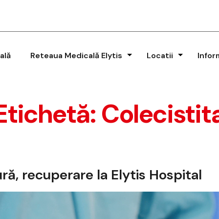
ală
Reteaua Medicală Elytis
Locatii
Infor
Etichetă:
Colecistit
ră, recuperare la Elytis Hospital