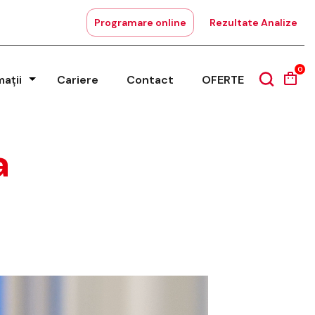
Programare online
Rezultate Analize
0
mații
Cariere
Contact
OFERTE
a