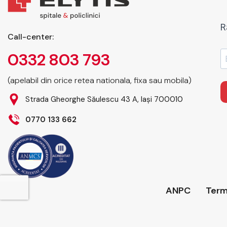
R
Call-center:
0332 803 793
(apelabil din orice retea nationala, fixa sau mobila)
Strada Gheorghe Săulescu 43 A, Iași 700010
0770 133 662
ANPC
Terme