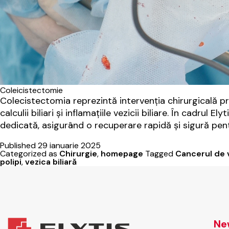
Coleicistectomie
Colecistectomia reprezintă intervenția chirurgicală pr
calculii biliari și inflamațiile vezicii biliare. În cadr
dedicată, asigurând o recuperare rapidă și sigură pent
Published
29 ianuarie 2025
Categorized as
Chirurgie
,
homepage
Tagged
Cancerul de v
polipi
,
vezica biliară
New