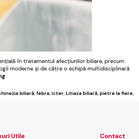
nțială în tratamentul afecțiunilor biliare, precum
nologii moderne și de către o echipă multidisciplinară
Colecistectomie:
ng
indicații,
procedură,
hinezia biliară
,
febra
,
icter
,
Litiaza biliară
,
pietre la fiere
,
recuperare
la
Elytis
Hospital
kuri Utile
Contact