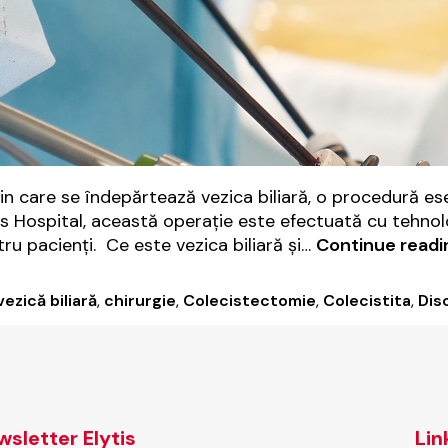
in care se îndepărtează vezica biliară, o procedură ese
ul Elytis Hospital, această operație este efectuată cu teh
ru pacienți. Ce este vezica biliară și…
Continue readi
ezică biliară
,
chirurgie
,
Colecistectomie
,
Colecistita
,
Disc
sletter Elytis
Lin