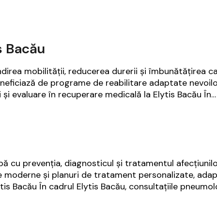
is Bacău
ea mobilității, reducerea durerii și îmbunătățirea calit
beneficiază de programe de reabilitare adaptate nevoilor
i și evaluare în recuperare medicală la Elytis Bacău În
cu prevenția, diagnosticul și tratamentul afecțiunilor 
e moderne și planuri de tratament personalizate, adapta
ytis Bacău În cadrul Elytis Bacău, consultațiile pneumo