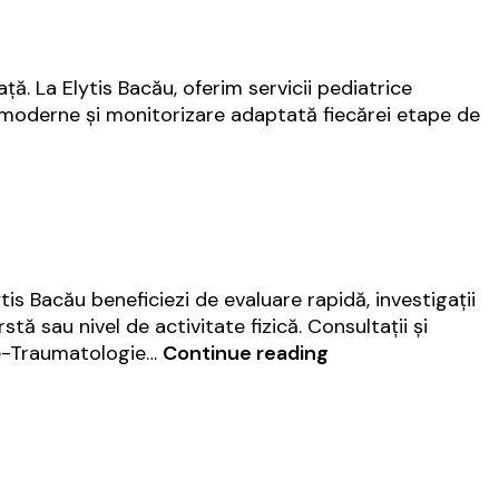
Bacău
ă. La Elytis Bacău, oferim servicii pediatrice
ii moderne și monitorizare adaptată fiecărei etape de
is Bacău beneficiezi de evaluare rapidă, investigații
ă sau nivel de activitate fizică. Consultații și
Ortopedie
ie-Traumatologie…
Continue reading
–
Traumatologie
|
Elytis
Bacău