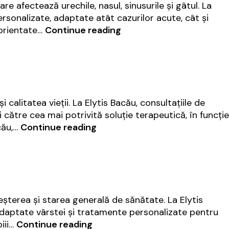
e afectează urechile, nasul, sinusurile și gâtul. La
ersonalizate, adaptate atât cazurilor acute, cât și
ORL
 orientate…
Continue reading
|
Elytis
Bacău
 calitatea vieții. La Elytis Bacău, consultațiile de
către cea mai potrivită soluție terapeutică, în funcție
Neurochirurgie
cău,…
Continue reading
|
Elytis
Bacău
reșterea și starea generală de sănătate. La Elytis
 adaptate vârstei și tratamente personalizate pentru
Gastroenterologie
iii…
Continue reading