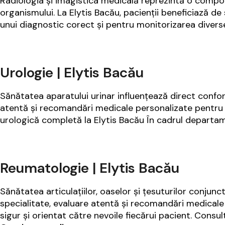
Radiologia și imagistica medicală reprezintă o compone
organismului. La Elytis Bacău, pacienții beneficiază de 
unui diagnostic corect și pentru monitorizarea diversel
Urologie | Elytis Bacău
Sănătatea aparatului urinar influențează direct confortu
atentă și recomandări medicale personalizate pentru di
urologică completă la Elytis Bacău În cadrul departam
Reumatologie | Elytis Bacău
Sănătatea articulațiilor, oaselor și țesuturilor conjunct
specialitate, evaluare atentă și recomandări medicale
sigur și orientat către nevoile fiecărui pacient. Cons