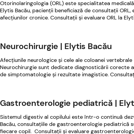
Otorinolaringologia (ORL) este specialitatea medicală d
Elytis Bacău, pacienții beneficiază de consultații ORL,
afecțiunilor cronice. Consultații și evaluare ORL la Ely
Neurochirurgie | Elytis Bacău
Afecțiunile neurologice și cele ale coloanei vertebrale p
Neurochirurgie sunt dedicate diagnosticării corecte a p
de simptomatologie și rezultate imagistice. Consultați
Gastroenterologie pediatrică | Ely
Sistemul digestiv al copilului este într-o continuă dezv
Bacău, consultațiile de gastroenterologie pediatrică s
fiecare copil. Consultații și evaluare gastroenterologic