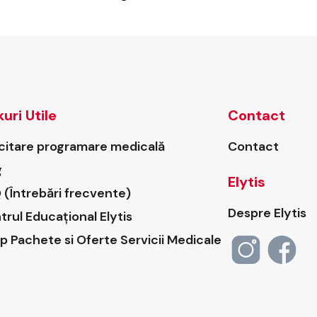
pediatrică
|
Elytis
Bacău
kuri Utile
Contact
icitare programare medicală
Contact
g
Elytis
 (Întrebări frecvente)
Despre Elytis
trul Educațional Elytis
p Pachete si Oferte Servicii Medicale