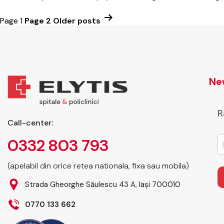
Page 1
Page 2
Older
posts
Paginație
articole
New
R
Call-center:
0332 803 793
(apelabil din orice retea nationala, fixa sau mobila)
Strada Gheorghe Săulescu 43 A, Iași 700010
0770 133 662