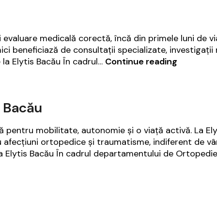
evaluare medicală corectă, încă din primele luni de viaț
ici beneficiază de consultații specializate, investigaț
Pediatrie
 la Elytis Bacău În cadrul…
Continue reading
|
Elytis
Bacău
s Bacău
pentru mobilitate, autonomie și o viață activă. La Elyt
fecțiuni ortopedice și traumatisme, indiferent de vârst
la Elytis Bacău În cadrul departamentului de Ortoped