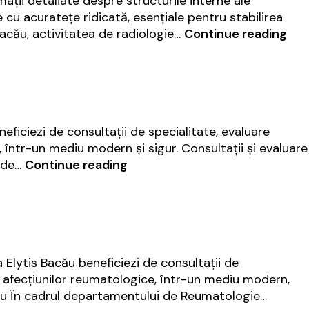
ții detaliate despre structurile interne ale
e cu acuratețe ridicată, esențiale pentru stabilirea
Rad
Bacău, activitatea de radiologie…
Continue reading
și
ima
med
|
Elyt
eficiezi de consultații de specialitate, evaluare
Bac
într-un mediu modern și sigur. Consultații și evaluare
Urologie
ă de…
Continue reading
|
Elytis
Bacău
La Elytis Bacău beneficiezi de consultații de
 afecțiunilor reumatologice, într-un mediu modern,
acău În cadrul departamentului de Reumatologie…