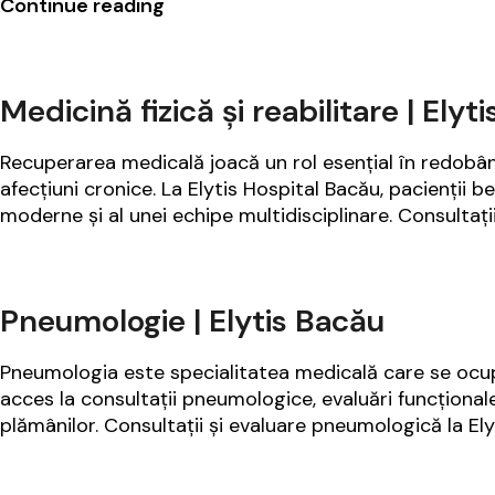
Reumatologie
Continue reading
|
Elytis
Bacău
Medicină fizică și reabilitare | Elyt
Recuperarea medicală joacă un rol esențial în redobândir
afecțiuni cronice. La Elytis Hospital Bacău, pacienții 
moderne și al unei echipe multidisciplinare. Consultați
Pneumologie | Elytis Bacău
Pneumologia este specialitatea medicală care se ocupă 
acces la consultații pneumologice, evaluări funcțional
plămânilor. Consultații și evaluare pneumologică la El