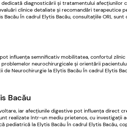
edicată diagnosticării și tratamentului afecțiunilor car
 evaluări clinice detaliate și recomandări terapeutice p
tis Bacău În cadrul Elytis Bacău, consultațiile ORL sunt
ot influența semnificativ mobilitatea, confortul zilnic și
roblemelor neurochirurgicale și orientării pacientului 
i de Neurochirurgie la Elytis Bacău În cadrul Elytis Ba
tis Bacău
oltare, iar afecțiunile digestive pot influența direct c
unt realizate într-un mediu prietenos, cu investigații
ă pediatrică la Elytis Bacău În cadrul Elytis Bacău, cop