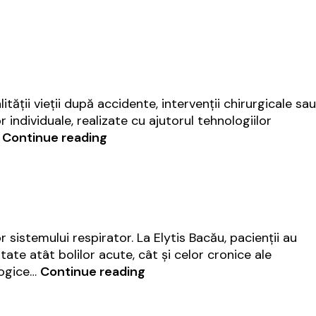
ății vieții după accidente, intervenții chirurgicale sau
 individuale, realizate cu ajutorul tehnologiilor
Medicină
…
Continue reading
fizică
și
reabilitare
|
Elytis
sistemului respirator. La Elytis Bacău, pacienții au
Bacău
te atât bolilor acute, cât și celor cronice ale
Pneumologie
logice…
Continue reading
|
Elytis