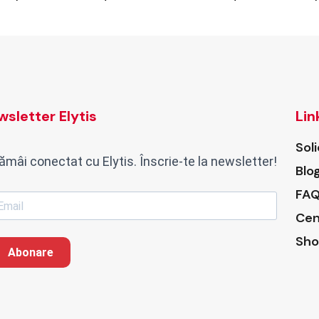
sletter Elytis
Lin
Sol
ămâi conectat cu Elytis. Înscrie-te la newsletter!
Blo
FAQ
Cen
Sho
Abonare