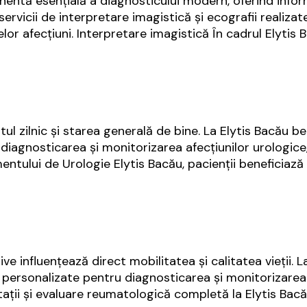
ntă esențială a diagnosticului modern, oferind informa
servicii de interpretare imagistică și ecografii realizat
or afecțiuni. Interpretare imagistică În cadrul Elytis 
l zilnic și starea generală de bine. La Elytis Bacău ben
agnosticarea și monitorizarea afecțiunilor urologice, 
entului de Urologie Elytis Bacău, pacienții beneficiaz
ive influențează direct mobilitatea și calitatea vieții. 
 personalizate pentru diagnosticarea și monitorizarea
ultații și evaluare reumatologică completă la Elytis B