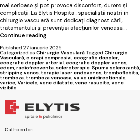
mai serioase și pot provoca disconfort, durere și
complicații. La Elytis Hospital, specialiștii noștri în
chirurgie vasculară sunt dedicați diagnosticării,
tratamentului și prevenției afecțiunilor venoase,…
Varicele:
Continue reading
cauze,
Published
27 ianuarie 2025
simptome
Categorized as
Chirurgie Vasculară
Tagged
Chirurgie
și
Vasculară
,
ciorapi compresivi
,
ecografie doppler
,
ecografie doppler arterial
,
ecografie doppler venos
,
tratament,
edem
,
radiofrecventa
,
scleroterapie
,
Spuma sclerozantă
,
la
stripping venos
,
terapie laser endovenos
,
tromboflebita
,
tromboza
,
tromboza venoasa
,
valve unidirectionale
,
Elytis
varice
,
Varicele
,
vene dilatate
,
vene rasucite
,
vene
Hospital
vizibile
Call-center: