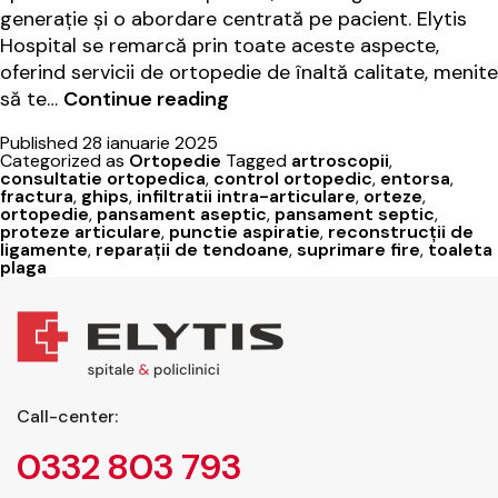
generație și o abordare centrată pe pacient. Elytis
Hospital se remarcă prin toate aceste aspecte,
oferind servicii de ortopedie de înaltă calitate, menite
Ortopedie
să te…
Continue reading
la
Published
28 ianuarie 2025
Elytis
Categorized as
Ortopedie
Tagged
artroscopii
,
Hospital:
consultatie ortopedica
,
control ortopedic
,
entorsa
,
fractura
,
ghips
,
infiltratii intra-articulare
,
orteze
,
expertiză
ortopedie
,
pansament aseptic
,
pansament septic
,
și
proteze articulare
,
punctie aspiratie
,
reconstrucții de
ligamente
,
reparații de tendoane
,
suprimare fire
,
toaleta
tehnologie
plaga
Call-center:
0332 803 793