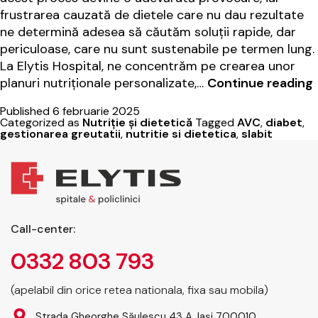
frustrarea cauzată de dietele care nu dau rezultate
ne determină adesea să căutăm soluții rapide, dar
periculoase, care nu sunt sustenabile pe termen lung.
La Elytis Hospital, ne concentrăm pe crearea unor
planuri nutriționale personalizate,…
Continue reading
Published
6 februarie 2025
l
Categorized as
Nutriție și dietetică
Tagged
AVC
,
diabet
,
E
gestionarea greutatii
,
nutritie si dietetica
,
slabit
Call-center:
s
0332 803 793
(apelabil din orice retea nationala, fixa sau mobila)
Strada Gheorghe Săulescu 43 A, Iași 700010