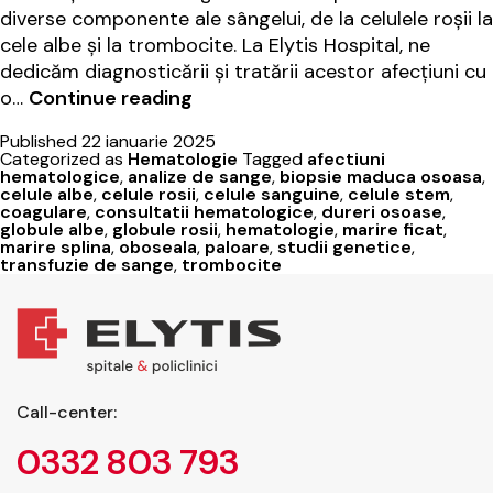
diverse componente ale sângelui, de la celulele roșii la
cele albe și la trombocite. La Elytis Hospital, ne
dedicăm diagnosticării și tratării acestor afecțiuni cu
Afecțiuni
o…
Continue reading
hematologice
Published
22 ianuarie 2025
rare:
Categorized as
Hematologie
Tagged
afectiuni
semne
hematologice
,
analize de sange
,
biopsie maduca osoasa
,
celule albe
,
celule rosii
,
celule sanguine
,
celule stem
,
și
coagulare
,
consultatii hematologice
,
dureri osoase
,
diagnostic
globule albe
,
globule rosii
,
hematologie
,
marire ficat
,
marire splina
,
oboseala
,
paloare
,
studii genetice
,
transfuzie de sange
,
trombocite
Call-center:
0332 803 793