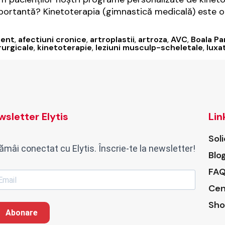
importantă? Kinetoterapia (gimnastică medicală) este
dent
,
afectiuni cronice
,
artroplastii
,
artroza
,
AVC
,
Boala Pa
rurgicale
,
kinetoterapie
,
leziuni musculp-scheletale
,
luxat
sletter Elytis
Lin
Sol
ămâi conectat cu Elytis. Înscrie-te la newsletter!
Blo
FAQ
Cen
Sho
Abonare