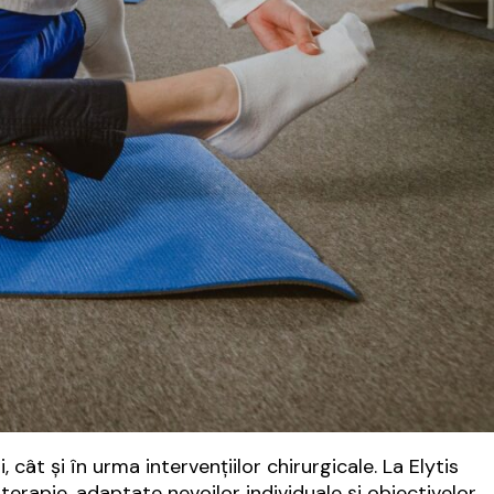
t și în urma intervențiilor chirurgicale. La Elytis
erapie, adaptate nevoilor individuale și obiectivelor