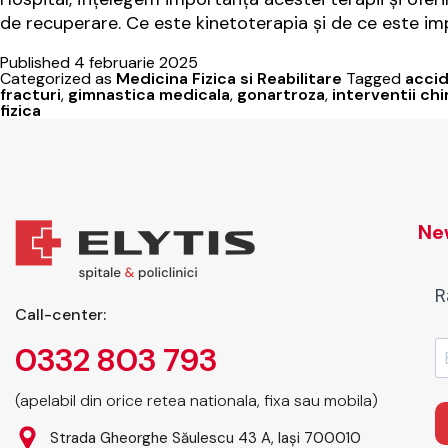
de recuperare. Ce este kinetoterapia și de ce este 
Published
4 februarie 2025
Categorized as
Medicina Fizica si Reabilitare
Tagged
acci
fracturi
,
gimnastica medicala
,
gonartroza
,
interventii chi
fizica
New
R
Call-center:
0332 803 793
(apelabil din orice retea nationala, fixa sau mobila)
Strada Gheorghe Săulescu 43 A, Iași 700010