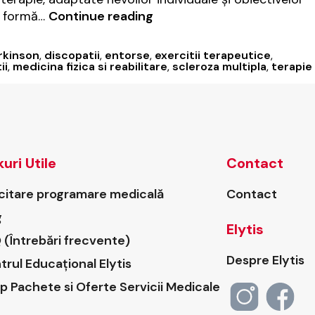
Kinetoterapia
 o formă…
Continue reading
la
Elytis:
rkinson
,
discopatii
,
entorse
,
exercitii terapeutice
,
recuperare
ii
,
medicina fizica si reabilitare
,
scleroza multipla
,
terapie
eficientă
kuri Utile
Contact
icitare programare medicală
Contact
g
Elytis
 (Întrebări frecvente)
Despre Elytis
trul Educațional Elytis
p Pachete si Oferte Servicii Medicale