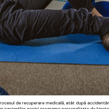
cesul de recuperare medicală, atât după accidentări, câ
im pacienților noștri programe personalizate de kinetot