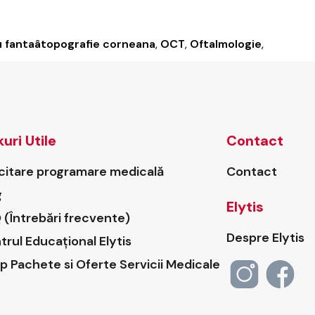
gionul:
e,
tome
 fantaâtopografie corneana
,
OCT
,
Oftalmologie
,
ament
kuri Utile
Contact
icitare programare medicală
Contact
g
Elytis
 (Întrebări frecvente)
Despre Elytis
trul Educațional Elytis
p Pachete si Oferte Servicii Medicale