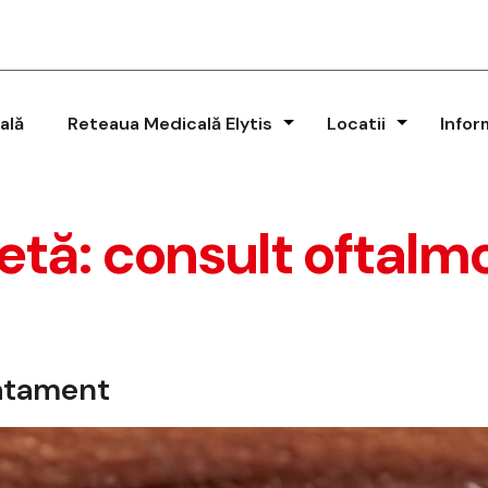
ală
Reteaua Medicală Elytis
Locatii
Infor
etă:
consult oftalm
ratament