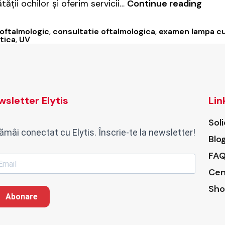
Pteri
ății ochilor și oferim servicii…
Continue reading
Cauz
simp
oftalmologic
,
consultatie oftalmologica
,
examen lampa cu
și
tica
,
UV
trat
sletter Elytis
Lin
Sol
ămâi conectat cu Elytis. Înscrie-te la newsletter!
Blo
FAQ
Cen
Sho
Abonare