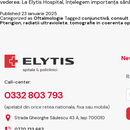
vederea. La Elytis Hospital, înțelegem importanța sănăt
Published
23 ianuarie 2025
Categorized as
Oftalmologie
Tagged
conjunctivă
,
consult 
Pterigion
,
radiatii ultraviolete
,
tomografie in coerenta op
New
R
Call-center:
0332 803 793
(apelabil din orice retea nationala, fixa sau mobila)
Strada Gheorghe Săulescu 43 A, Iași 700010
0770 133 662