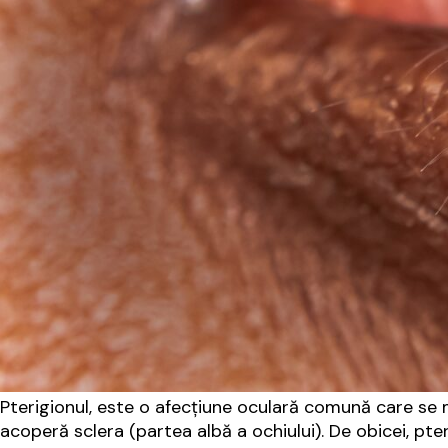
Pterigionul, este o afecțiune oculară comună care se
acoperă sclera (partea albă a ochiului). De obicei, pte