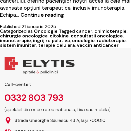
cancerului, oferind pacienților noștri acces la cele mai
avansate opțiuni terapeutice, inclusiv imunoterapia.
Imunoterapia
Echipa…
Continue reading
în
Published
21 ianuarie 2025
oncologie:
Categorized as
Oncologie
Tagged
cancer
,
chimioterapie
,
cum
chirurgie oncologica
,
citokine
,
consultatii oncologice
,
imunoterapie
,
ingrijire palativa
,
oncologie
,
radioterapie
,
funcționează?
sistem imunitar
,
terapie celulara
,
vaccin anticancer
Call-center:
0332 803 793
(apelabil din orice retea nationala, fixa sau mobila)
Strada Gheorghe Săulescu 43 A, Iași 700010