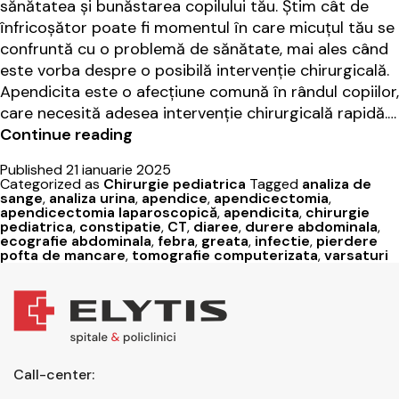
sănătatea și bunăstarea copilului tău. Știm cât de
înfricoșător poate fi momentul în care micuțul tău se
confruntă cu o problemă de sănătate, mai ales când
este vorba despre o posibilă intervenție chirurgicală.
Apendicita este o afecțiune comună în rândul copiilor,
care necesită adesea intervenție chirurgicală rapidă.…
Apendicita
Continue reading
la
Published
21 ianuarie 2025
copii:
Categorized as
Chirurgie pediatrica
Tagged
analiza de
simptome,
sange
,
analiza urina
,
apendice
,
apendicectomia
,
apendicectomia laparoscopică
,
apendicita
,
chirurgie
diagnostic
pediatrica
,
constipatie
,
CT
,
diaree
,
durere abdominala
,
și
ecografie abdominala
,
febra
,
greata
,
infectie
,
pierdere
pofta de mancare
,
tomografie computerizata
,
varsaturi
tratament
Call-center: