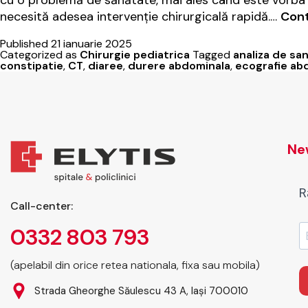
cu o problemă de sănătate, mai ales când este vorba d
necesită adesea intervenție chirurgicală rapidă.…
Cont
Published
21 ianuarie 2025
Categorized as
Chirurgie pediatrica
Tagged
analiza de sa
constipatie
,
CT
,
diaree
,
durere abdominala
,
ecografie ab
New
R
Call-center:
0332 803 793
(apelabil din orice retea nationala, fixa sau mobila)
Strada Gheorghe Săulescu 43 A, Iași 700010