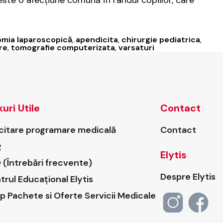
este o afecțiune comună în rândul copiilor, care
mia laparoscopică
,
apendicita
,
chirurgie pediatrica
,
re
,
tomografie computerizata
,
varsaturi
kuri Utile
Contact
icitare programare medicală
Contact
g
Elytis
 (Întrebări frecvente)
Despre Elytis
trul Educațional Elytis
p Pachete si Oferte Servicii Medicale