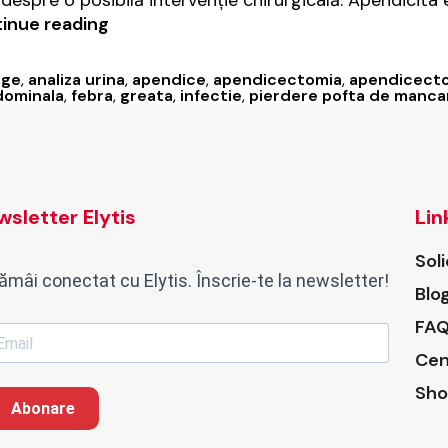
espre o posibilă intervenție chirurgicală. Apendicita 
Apendicita
inue reading
la
copii:
nge
,
analiza urina
,
apendice
,
apendicectomia
,
apendicecto
simptome,
dominala
,
febra
,
greata
,
infectie
,
pierdere pofta de manca
diagnostic
și
tratament
sletter Elytis
Lin
Sol
ămâi conectat cu Elytis. Înscrie-te la newsletter!
Blo
FAQ
Cen
Sho
Abonare