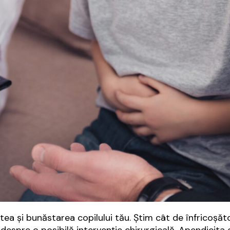
ea și bunăstarea copilului tău. Știm cât de înfricoșă