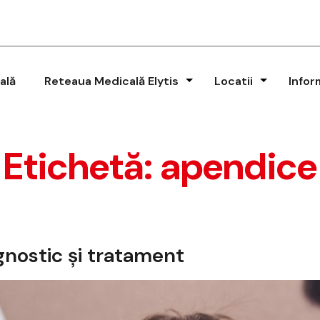
ală
Reteaua Medicală Elytis
Locatii
Infor
Etichetă:
apendice
gnostic și tratament