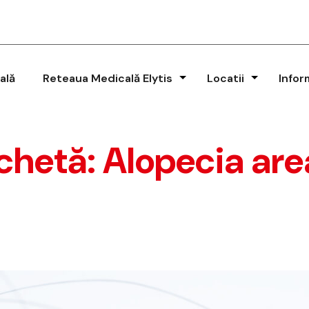
ală
Reteaua Medicală Elytis
Locatii
Infor
ichetă:
Alopecia are