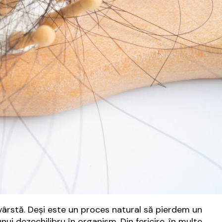
 vârstă. Deși este un proces natural să pierdem un
ui dezechilibru în organism. Din fericire, în multe…