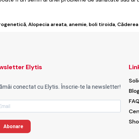
rogenetică
,
Alopecia areata
,
anemie
,
boli tiroida
,
Căderea 
sletter Elytis
Lin
Sol
ămâi conectat cu Elytis. Înscrie-te la newsletter!
Blo
FAQ
Cen
Sho
Abonare