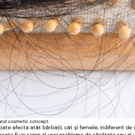
 and cosmetic concept.
ate afecta atât bărbații, cât și femeile, indiferent de
poate fi un semn al unei probleme de sănătate sau al un