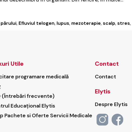
părului
,
Efluviul telogen
,
lupus
,
mezoterapie
,
scalp
,
stres
,
kuri Utile
Contact
icitare programare medicală
Contact
g
Elytis
 (Întrebări frecvente)
Despre Elytis
trul Educațional Elytis
p Pachete si Oferte Servicii Medicale