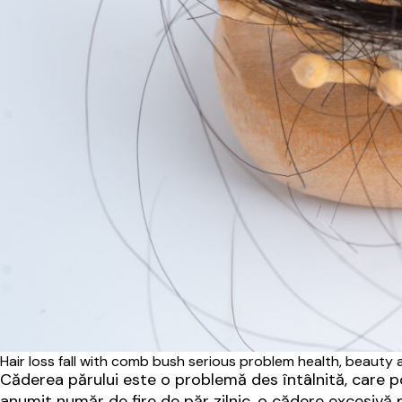
Hair loss fall with comb bush serious problem health, beauty
Căderea părului este o problemă des întâlnită, care po
anumit număr de fire de păr zilnic, o cădere excesivă 