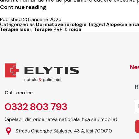
Căderea
Continue reading
părului:
Published
20 ianuarie 2025
cauze
Categorized as
Dermatovenerologie
Tagged
Alopecia and
și
Terapie laser
,
Terapie PRP
,
tiroida
soluții
New
R
Call-center:
0332 803 793
(apelabil din orice retea nationala, fixa sau mobila)
Strada Gheorghe Săulescu 43 A, Iași 700010