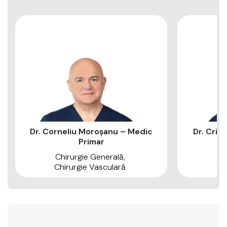
Dr. Corneliu Moroșanu – Medic
Dr. Cris
Primar
Chirurgie Generală
Ch
Chirurgie Vasculară
Ch