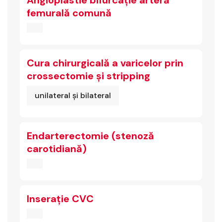
Angioplastie bifurcație arteră
femurală comună
Cura chirurgicală a varicelor prin
crossectomie și stripping
unilateral și bilateral
Endarterectomie (stenoză
carotidiană)
Inserație CVC