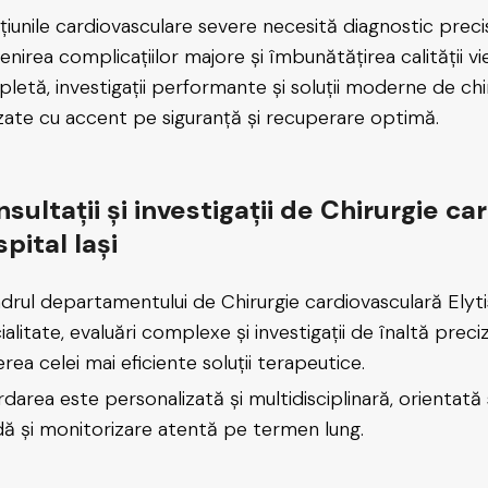
țiunile cardiovasculare severe necesită diagnostic precis
nirea complicațiilor majore și îmbunătățirea calității vieț
letă, investigații performante și soluții moderne de chir
izate cu accent pe siguranță și recuperare optimă.
sultații și investigații de Chirurgie c
pital Iași
adrul departamentului de Chirurgie cardiovasculară Elytis 
ialitate, evaluări complexe și investigații de înaltă preci
erea celei mai eficiente soluții terapeutice.
darea este personalizată și multidisciplinară, orientată
dă și monitorizare atentă pe termen lung.