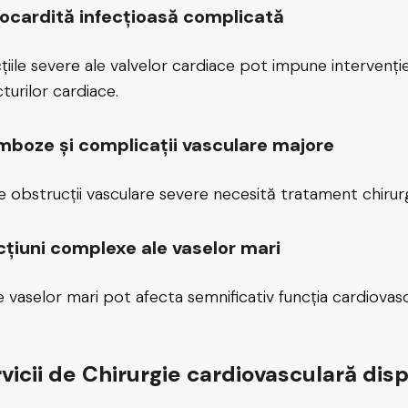
ocardită infecțioasă complicată
cțiile severe ale valvelor cardiace pot impune intervenție
cturilor cardiace.
mboze și complicații vasculare majore
e obstrucții vasculare severe necesită tratament chirurgic
cțiuni complexe ale vaselor mari
le vaselor mari pot afecta semnificativ funcția cardiovasc
vicii de Chirurgie cardiovasculară dispo