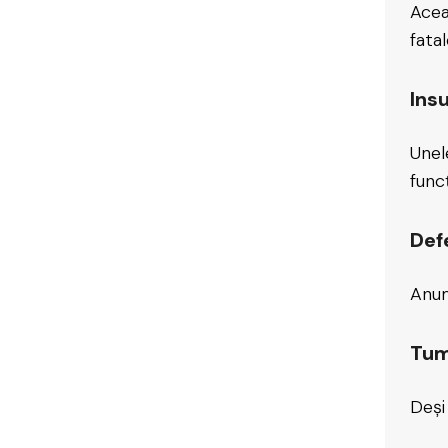
Acea
fatal
Insu
Unel
funcț
Def
Anum
Tum
Deși