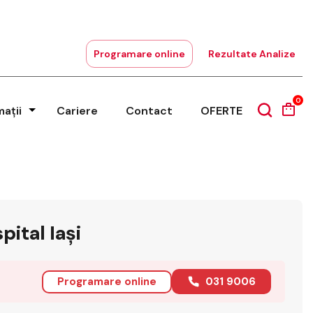
Programare online
Rezultate Analize
0
mații
Cariere
Contact
OFERTE
pital Iași
Programare online
031 9006