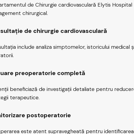
rtamentul de Chirurgie cardiovasculară Elytis Hospital I
gement chirurgical.
sultație de chirurgie cardiovasculară
ltația include analiza simptomelor, istoricului medical și 
atorii.
luare preoperatorie completă
enții beneficiază de investigații detaliate pentru reducer
tegii terapeutice.
itorizare postoperatorie
perarea este atent supravegheată pentru identificarea 