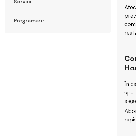
Servicii
Afec
preve
Programare
comp
real
Con
Hos
În c
spec
aleg
Abor
rapi