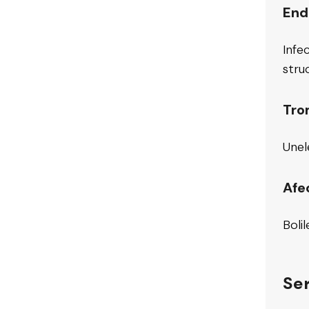
End
Infe
stru
Tro
Unel
Afe
Boli
Ser