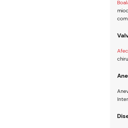
Boal
mioc
comp
Val
Afecț
chir
Ane
Anev
Inter
Dis