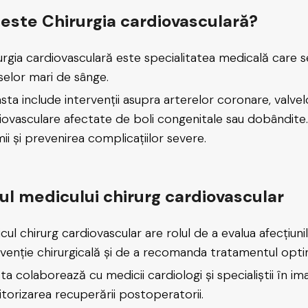
este Chirurgia cardiovasculară?
urgia cardiovasculară este specialitatea medicală care se
aselor mari de sânge.
sta include intervenții asupra arterelor coronare, valvelo
iovasculare afectate de boli congenitale sau dobândite. 
mii și prevenirea complicațiilor severe.
ul medicului chirurg cardiovascular
cul chirurg cardiovascular are rolul de a evalua afecțiuni
rvenție chirurgicală și de a recomanda tratamentul opti
ta colaborează cu medicii cardiologi și specialiștii în im
torizarea recuperării postoperatorii.