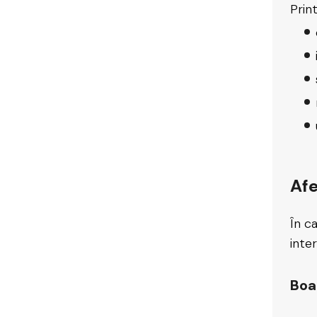
Print
Afe
În c
inter
Boa