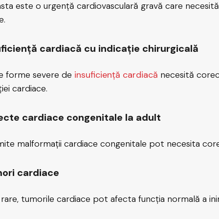
sta este o urgență cardiovasculară gravă care necesită
e.
ficiență cardiacă cu indicație chirurgicală
e forme severe de
insuficiență cardiacă
necesită corec
iei cardiace.
ecte cardiace congenitale la adult
ite malformații cardiace congenitale pot necesita corecți
ori cardiace
 rare, tumorile cardiace pot afecta funcția normală a inimi