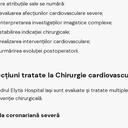
re atribuțiile sale se numără:
evaluarea afecțiunilor cardiovasculare severe;
interpretarea investigațiilor imagistice complexe;
stabilirea indicației chirurgicale;
realizarea intervențiilor cardiovasculare;
urmărirea evoluției postoperatorii.
cțiuni tratate la Chirurgie cardiovascul
adrul Elytis Hospital Iași sunt evaluate și tratate multip
venție chirurgicală.
la coronariană severă