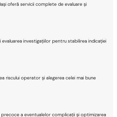
ași oferă servicii complete de evaluare și
evaluarea investigațiilor pentru stabilirea indicației
ea riscului operator și alegerea celei mai bune
precoce a eventualelor complicații și optimizarea