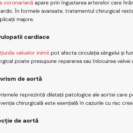
a coronariană
apare prin îngustarea arterelor care hrăn
ardic. În formele avansate, tratamentul chirurgical restab
licații majore.
vulopatii cardiace
iunile valvelor inimii
pot afecta circulația sângelui și f
urgical poate presupune repararea sau înlocuirea valvei 
vrism de aortă
rismele reprezintă dilatații patologice ale aortei care 
venția chirurgicală este esențială în cazurile cu risc cres
ecție de aortă