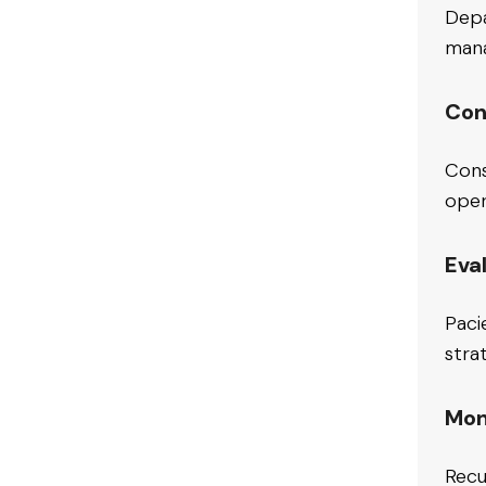
Depa
mana
Con
Consu
oper
Eva
Paci
stra
Mon
Recu