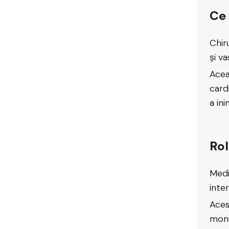
Ce 
Chir
și v
Acea
card
a ini
Rol
Medi
inte
Aces
moni