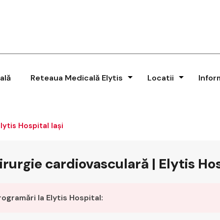
ală
Reteaua Medicală Elytis
Locatii
Infor
lytis Hospital Iași
rurgie cardiovasculară | Elytis Hos
rogramări la Elytis Hospital: