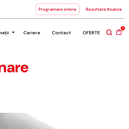
Programare online
Rezultate Analize
0
mații
Cariere
Contact
OFERTE
onare