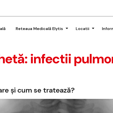
ală
Reteaua Medicală Elytis
Locatii
Infor
hetă:
infectii pulm
re și cum se tratează?