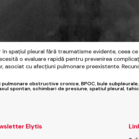
n spațiul pleural fără traumatisme evidente, ceea ce
ecesită o evaluare rapidă pentru prevenirea complicaț
r, asociat cu afecțiuni pulmonare preexistente. Recu
i pulmonare obstructive cronice
,
BPOC
,
bule subpleurale
xul spontan
,
schimbari de presiune
,
spatiul pleural
,
tahic
sletter Elytis
Lin