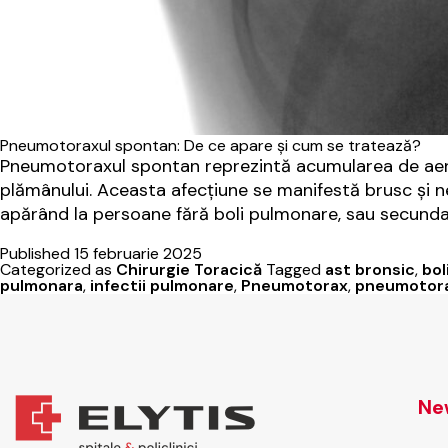
Pneumotoraxul spontan: De ce apare și cum se tratează?
Pneumotoraxul spontan reprezintă acumularea de aer î
plămânului. Aceasta afecțiune se manifestă brusc și n
apărând la persoane fără boli pulmonare, sau secunda
Published
15 februarie 2025
Categorized as
Chirurgie Toracică
Tagged
ast bronsic
,
bol
pulmonara
,
infectii pulmonare
,
Pneumotorax
,
pneumotora
New