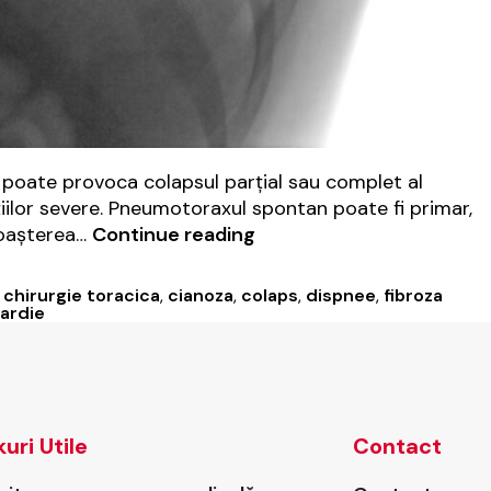
 poate provoca colapsul parțial sau complet al
iilor severe. Pneumotoraxul spontan poate fi primar,
Pneumotoraxul
noașterea…
Continue reading
spontan:
de
,
chirurgie toracica
,
cianoza
,
colaps
,
dispnee
,
fibroza
ce
ardie
apare
și
cum
se
tratează?
kuri Utile
Contact