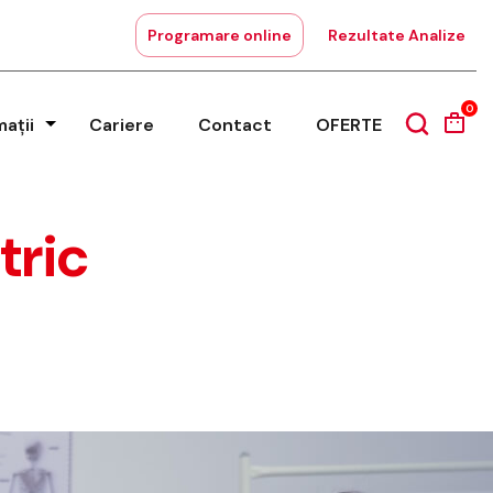
Programare online
Rezultate Analize
0
mații
Cariere
Contact
OFERTE
tric