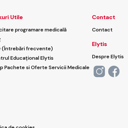
kuri Utile
Contact
icitare programare medicală
Contact
g
Elytis
 (Întrebări frecvente)
Despre Elytis
trul Educațional Elytis
p Pachete si Oferte Servicii Medicale
tica de cookies