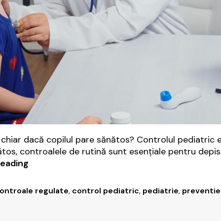
c chiar dacă copilul pare sănătos? Controlul pediatric
ătos, controalele de rutină sunt esențiale pentru depi
Importanța
reading
controalelor
pediatrice
ontroale regulate
,
control pediatric
,
pediatrie
,
preventie
regulate