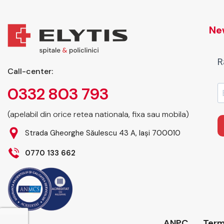
New
R
Call-center:
0332 803 793
(apelabil din orice retea nationala, fixa sau mobila)
Strada Gheorghe Săulescu 43 A, Iași 700010
0770 133 662
ANPC
Terme