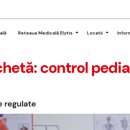
ală
Reteaua Medicală Elytis
Locatii
Infor
chetă:
control pedia
e regulate