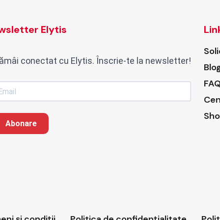
sletter Elytis
Lin
Sol
ămâi conectat cu Elytis. Înscrie-te la newsletter!
Blo
FAQ
Cen
Sho
Abonare
ni și condiții
Politica de confidențialitate
Poli