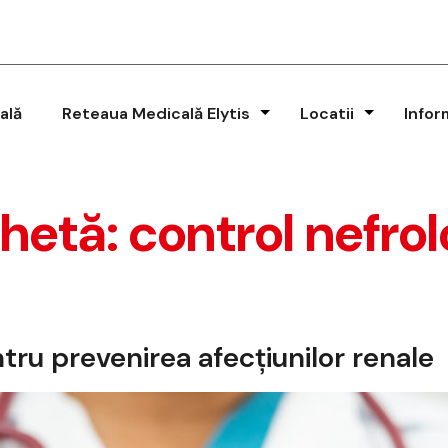
ală
Reteaua Medicală Elytis
Locatii
Infor
chetă:
control nefrol
tru prevenirea afecțiunilor renale