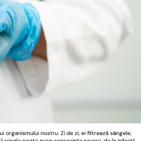
 organismului nostru. Zi de zi, ei filtrează sângele,
ții renale poate avea consecințe severe, de la infecții