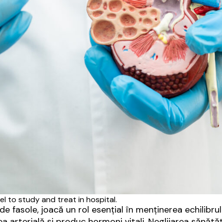
l to study and treat in hospital.
fasole, joacă un rol esențial în menținerea echilibrului
ea arterială și produc hormoni vitali. Neglijarea sănătă