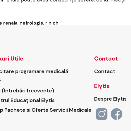
e renala
,
nefrologie
,
rinichi
kuri Utile
Contact
icitare programare medicală
Contact
g
Elytis
 (Întrebări frecvente)
Despre Elytis
trul Educațional Elytis
p Pachete si Oferte Servicii Medicale