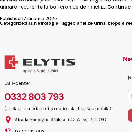
urinare recurente la boli cronice de rinichi,…
Continue 
Published
17 ianuarie 2025
Categorized as
Nefrologie
Tagged
analize urina
,
biopsie re
New
R
Call-center:
0332 803 793
(apelabil din orice retea nationala, fixa sau mobila)
Strada Gheorghe Săulescu 43 A, Iași 700010
0770 133 662