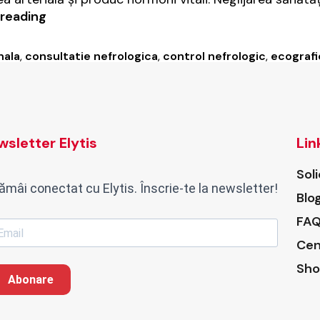
Rinichi
reading
sănătoși:
Ghid
nala
,
consultatie nefrologica
,
control nefrologic
,
ecografi
complet
pentru
prevenirea
afecțiunilor
renale
sletter Elytis
Lin
Sol
ămâi conectat cu Elytis. Înscrie-te la newsletter!
Blo
FAQ
Cen
Sho
Abonare