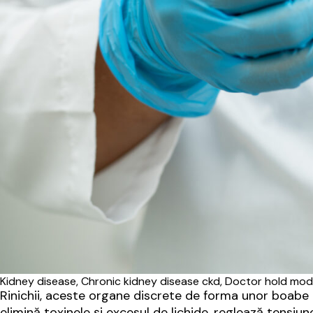
Kidney disease, Chronic kidney disease ckd, Doctor hold mode
Rinichii, aceste organe discrete de forma unor boabe de 
elimină toxinele și excesul de lichide, reglează tensiun