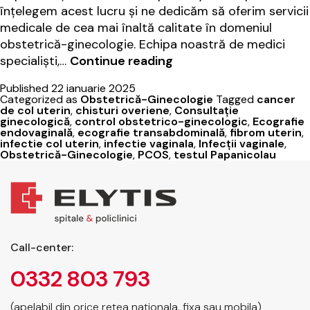
înțelegem acest lucru și ne dedicăm să oferim servicii
medicale de cea mai înaltă calitate în domeniul
obstetrică-ginecologie. Echipa noastră de medici
Importanța
specialiști,…
Continue reading
controalelor
Published
22 ianuarie 2025
ginecologice
Categorized as
Obstetrică-Ginecologie
Tagged
cancer
periodice
de col uterin
,
chisturi overiene
,
Consultație
ginecologică
,
control obstetrico-ginecologic
,
Ecografie
endovaginală
,
ecografie transabdominală
,
fibrom uterin
,
infectie col uterin
,
infectie vaginala
,
Infecții vaginale
,
Obstetrică-Ginecologie
,
PCOS
,
testul Papanicolau
Call-center:
0332 803 793
(apelabil din orice retea nationala, fixa sau mobila)