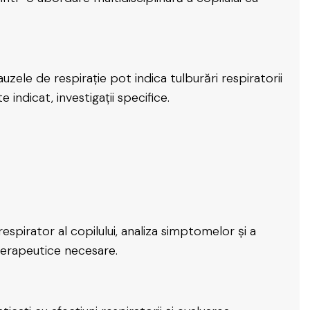
auzele de respirație pot indica tulburări respiratorii
indicat, investigații specifice.
respirator al copilului, analiza simptomelor și a
i terapeutice necesare.