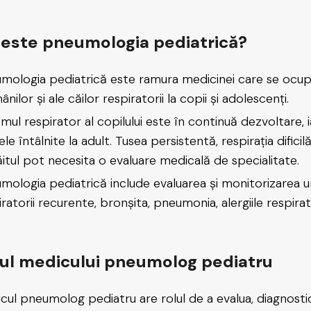
 este pneumologia pediatrică?
mologia pediatrică este ramura medicinei care se ocupă
nilor și ale căilor respiratorii la copii și adolescenți.
emul respirator al copilului este în continuă dezvoltare,
le întâlnite la adult. Tusea persistentă, respirația dificil
ăitul pot necesita o evaluare medicală de specialitate.
mologia pediatrică include evaluarea și monitorizarea un
ratorii recurente, bronșita, pneumonia, alergiile respirato
lul medicului pneumolog pediatru
cul pneumolog pediatru are rolul de a evalua, diagnostica ș