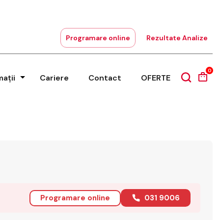
Programare online
Rezultate Analize
0
mații
Cariere
Contact
OFERTE
Programare online
031 9006