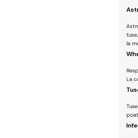
Ast
Astm
tuse
la mo
Whe
Resp
La c
Tus
Tuse
poat
Infe