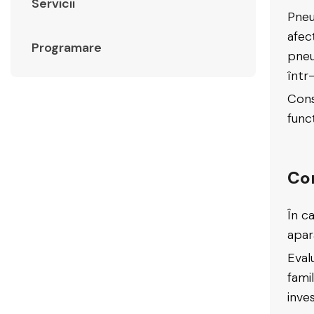
Servicii
Pneu
afecț
Programare
pneu
într
Cons
func
Con
În c
apara
Eval
fami
inves