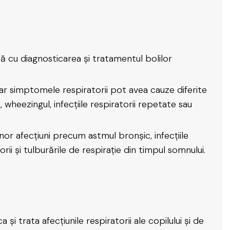
 cu diagnosticarea și tratamentul bolilor
 iar simptomele respiratorii pot avea cauze diferite
ă, wheezingul, infecțiile respiratorii repetate sau
or afecțiuni precum astmul bronșic, infecțiile
rii și tulburările de respirație din timpul somnului.
i trata afecțiunile respiratorii ale copilului și de