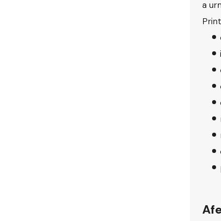
a ur
Print
Afe