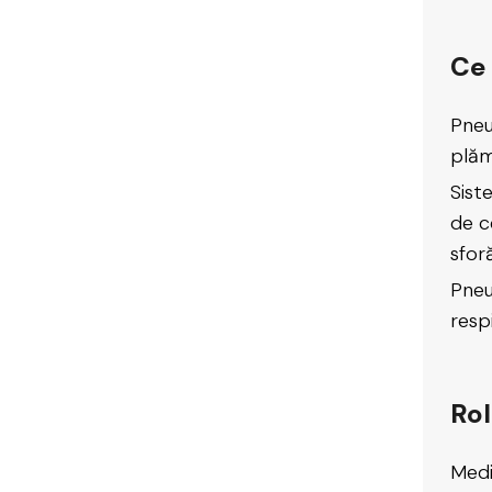
Ce
Pneu
plămâ
Sist
de ce
sfor
Pneu
respi
Ro
Medi