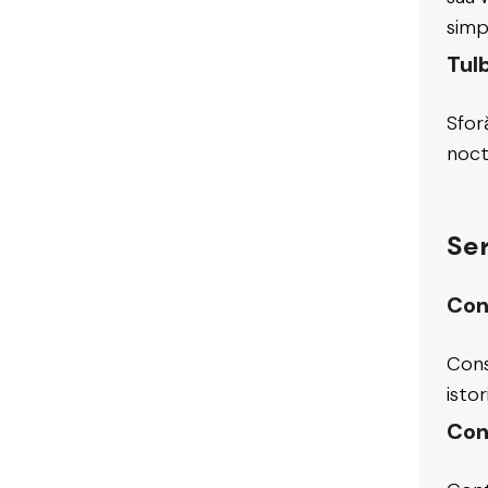
simp
Tul
Sforă
noct
Ser
Con
Cons
istor
Con