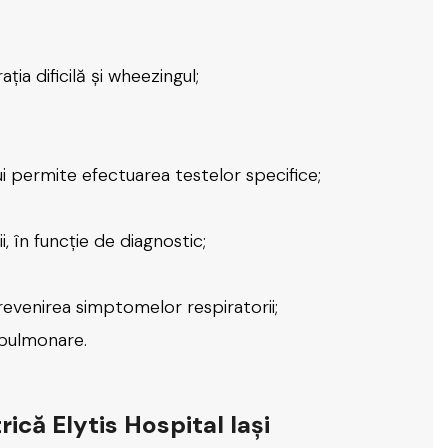
ia dificilă și wheezingul;
i permite efectuarea testelor specifice;
, în funcție de diagnostic;
 prevenirea simptomelor respiratorii;
r pulmonare.
ică Elytis Hospital Iași