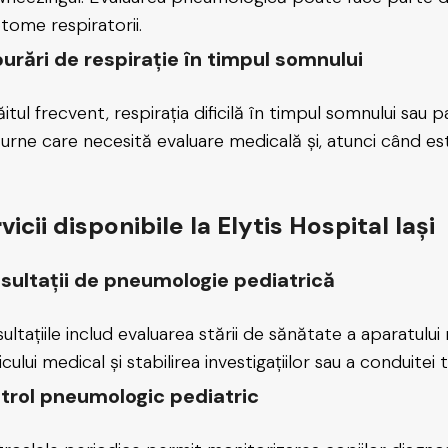
tome respiratorii.
burări de respirație în timpul somnului
itul frecvent, respirația dificilă în timpul somnului sau p
urne care necesită evaluare medicală și, atunci când este 
vicii disponibile la Elytis Hospital Iași
sultații de pneumologie pediatrică
ultațiile includ evaluarea stării de sănătate a aparatului 
icului medical și stabilirea investigațiilor sau a conduite
trol pneumologic pediatric