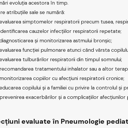
mări evoluția acestora în timp.
re atribuțiile sale se numără:
evaluarea simptomelor respiratorii precum tusea, respiraț
identificarea cauzelor infecțiilor respiratorii repetate;
diagnosticarea și monitorizarea astmului bronșic;
evaluarea funcției pulmonare atunci când vârsta copilulu
evaluarea tulburărilor respiratorii din timpul somnului;
recomandarea tratamentului inhalator sau a altor terapii
monitorizarea copiilor cu afecțiuni respiratorii cronice;
educarea copilului și a familiei cu privire la controlul și
prevenirea exacerbărilor și a complicațiilor afecțiunilo
cțiuni evaluate în Pneumologie pediatr