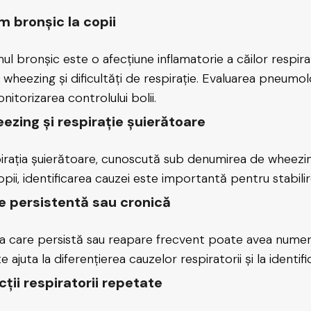
m bronșic la copii
ul bronșic este o afecțiune inflamatorie a căilor respi
, wheezing și dificultăți de respirație. Evaluarea pneumolo
nitorizarea controlului bolii.
ezing și respirație șuierătoare
irația șuierătoare, cunoscută sub denumirea de wheezing
opii, identificarea cauzei este importantă pentru stabili
e persistentă sau cronică
a care persistă sau reapare frecvent poate avea nume
e ajuta la diferențierea cauzelor respiratorii și la identi
cții respiratorii repetate