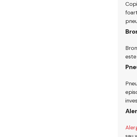
Copi
foar
pneu
Bron
Bronș
este
Pne
Pneu
epis
inves
Aler
Aler
sau 