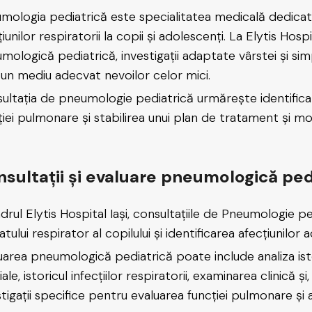
mologia pediatrică este specialitatea medicală dedicată 
iunilor respiratorii la copii și adolescenți. La Elytis Hosp
mologică pediatrică, investigații adaptate vârstei și s
-un mediu adecvat nevoilor celor mici.
ultația de pneumologie pediatrică urmărește identificar
ției pulmonare și stabilirea unui plan de tratament și mo
sultații și evaluare pneumologică pedia
adrul Elytis Hospital Iași, consultațiile de Pneumologie p
tului respirator al copilului și identificarea afecțiunilor
uarea pneumologică pediatrică poate include analiza isto
liale, istoricul infecțiilor respiratorii, examinarea clini
tigații specifice pentru evaluarea funcției pulmonare și a 