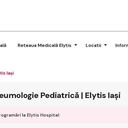
ală
Reteaua Medicală Elytis
Locatii
Infor
is Iași
eumologie Pediatrică | Elytis Iași
rogramări la Elytis Hospital: