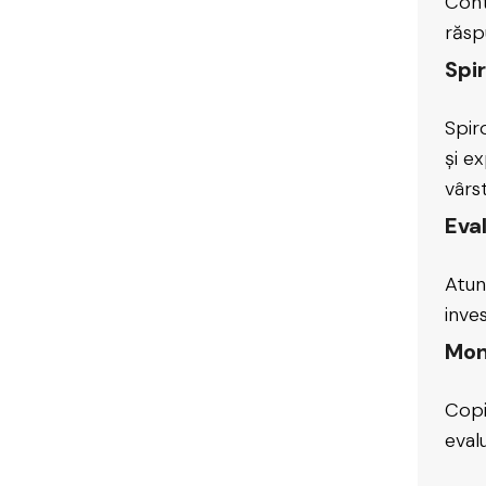
Cont
răsp
Spi
Spir
și e
vârs
Eval
Atun
inve
Moni
Copi
evalu