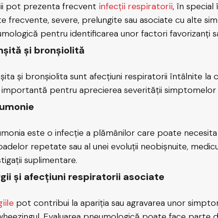
ii pot prezenta frecvent
infecții respiratorii
, în special
te frecvente, severe, prelungite sau asociate cu alte 
mologică pentru identificarea unor factori favorizanți sau
șită și bronșiolită
ita și bronșiolita sunt afecțiuni respiratorii întâlnite la 
 importantă pentru aprecierea severității simptomelor și
umonie
monia este o infecție a plămânilor care poate necesita 
oadelor repetate sau al unei evoluții neobișnuite, me
tigații suplimentare.
gii și afecțiuni respiratorii asociate
giile
pot contribui la apariția sau agravarea unor simpto
wheezingul. Evaluarea pneumologică poate face parte din