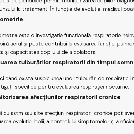
roalele periodice permit monitorizarea copiilor diagnosti
unsului la tratament. În funcție de evoluție, medicul po
rometrie
ometria este o investigație funcțională respiratorie nei
xpiră aerul și poate contribui la evaluarea funcției pul
ta și capacitatea copilului de a colabora.
uarea tulburărilor respiratorii din timpul somn
ci când există suspiciunea unor tulburări de respirație
stigații specifice pentru evaluarea respirației nocturne.
torizarea afecțiunilor respiratorii cronice
ii cu astm sau alte afecțiuni respiratorii cronice pot a
area evoluției bolii, a controlului simptomelor și a eficie