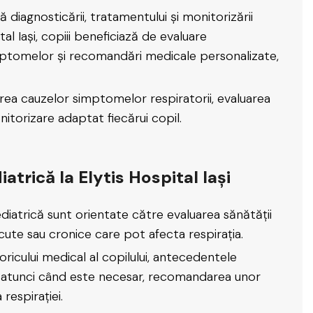
diagnosticării, tratamentului și monitorizării
ital Iași, copiii beneficiază de evaluare
imptomelor și recomandări medicale personalizate,
ea cauzelor simptomelor respiratorii, evaluarea
nitorizare adaptat fiecărui copil.
trică la Elytis Hospital Iași
ediatrică sunt orientate către evaluarea sănătății
 acute sau cronice care pot afecta respirația.
ricului medical al copilului, antecedentele
că și, atunci când este necesar, recomandarea unor
respirației.