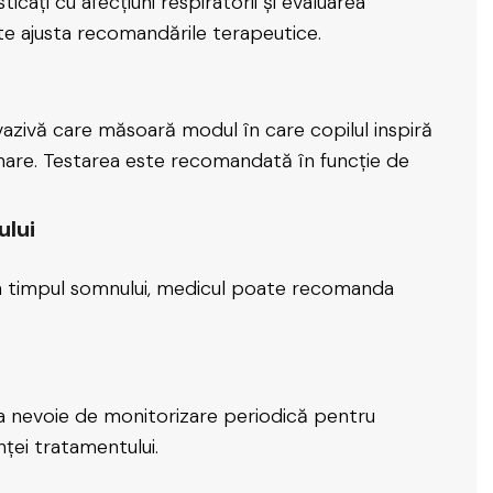
cați cu afecțiuni respiratorii și evaluarea
ate ajusta recomandările terapeutice.
nvazivă care măsoară modul în care copilul inspiră
monare. Testarea este recomandată în funcție de
ului
 în timpul somnului, medicul poate recomanda
vea nevoie de monitorizare periodică pentru
nței tratamentului.