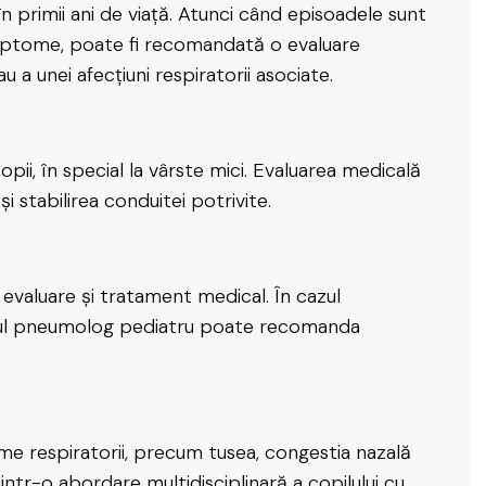
 în primii ani de viață. Atunci când episoadele sunt
simptome, poate fi recomandată o evaluare
 a unei afecțiuni respiratorii asociate.
copii, în special la vârste mici. Evaluarea medicală
 stabilirea conduitei potrivite.
evaluare și tratament medical. În cazul
dicul pneumolog pediatru poate recomanda
me respiratorii, precum tusea, congestia nazală
tr-o abordare multidisciplinară a copilului cu