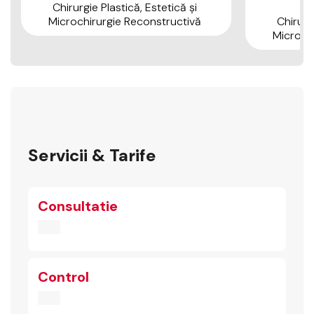
Chirurgie Plastică, Estetică şi
Microchirurgie Reconstructivă
Chirurgi
Microch
Servicii & Tarife
Consultatie
Control