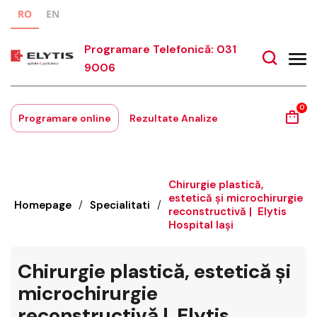
RO
EN
Programare Telefonică: 031
9006
0
Programare online
Rezultate Analize
Chirurgie plastică,
estetică și microchirurgie
Homepage
/
Specialitati
/
reconstructivă | Elytis
Hospital Iași
Chirurgie plastică, estetică și
microchirurgie
reconstructivă | Elytis