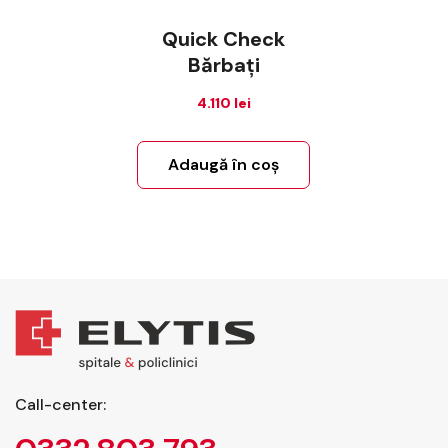
Quick Check
Bărbați
4.110
lei
Adaugă în coș
Call-center: