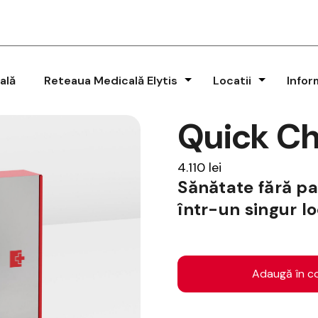
ală
Reteaua Medicală Elytis
Locatii
Infor
Quick Ch
4.110
lei
Sănătate fără pa
într-un singur lo
Cantitate
Quick
Adaugă în c
Check
Bărbați