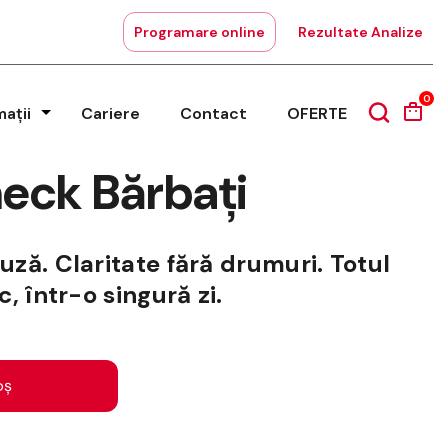
Programare online
Rezultate Analize
0
mații
Cariere
Contact
OFERTE
eck Bărbați
uză. Claritate fără drumuri. Totul
c, într-o singură zi.
oș