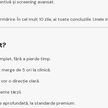
entivă și screening avansat.
ărire. În cel mult 10 zile, ai toate concluziile. Unele i
t?
mplet, fără a pierde timp.
merge de 5 ori la clinică.
vor o direcție clară.
ente târzii.
re aprofundată, la standarde premium.