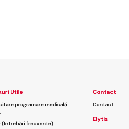
kuri Utile
Contact
icitare programare medicală
Contact
g
Elytis
 (Întrebări frecvente)