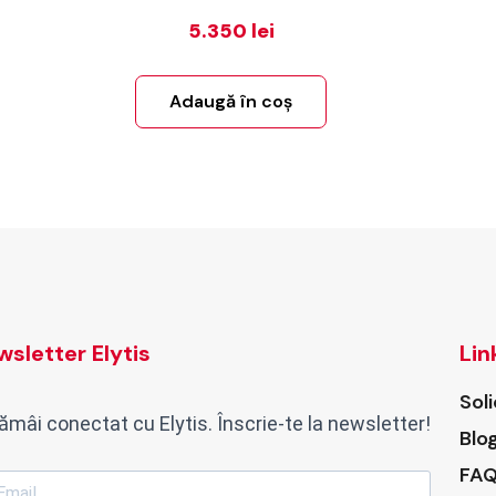
5.350
lei
Adaugă în coș
sletter Elytis
Lin
Sol
ămâi conectat cu Elytis. Înscrie-te la newsletter!
Blo
FAQ