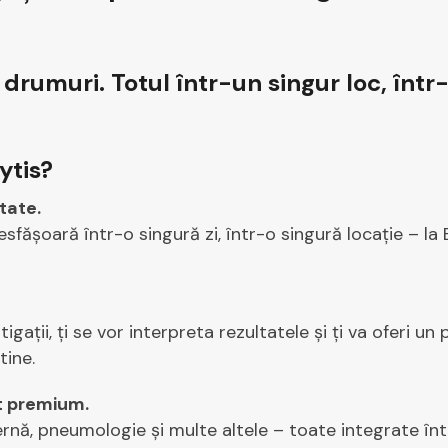
drumuri. Totul într-un singur loc, într-
ytis?
tate.
 desfășoară într-o singură zi, într-o singură locație – la
igații, ți se vor interpreta rezultatele și ți va oferi un
tine.
t premium.
ternă, pneumologie și multe altele – toate integrate 