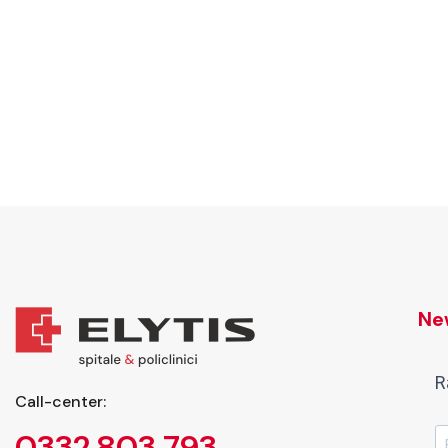
New
R
Call-center:
0332 803 793