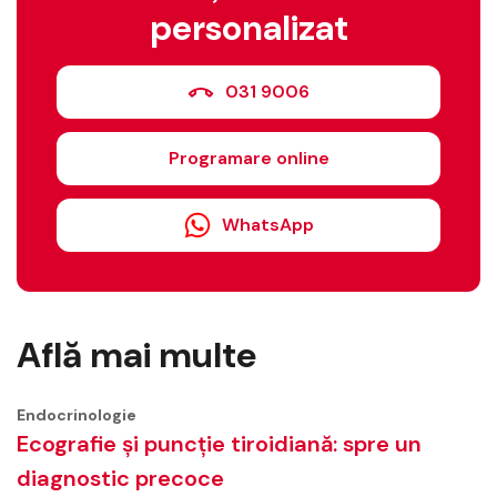
personalizat
031 9006
Programare online
WhatsApp
Află mai multe
Endocrinologie
Ecografie și puncție tiroidiană: spre un
diagnostic precoce