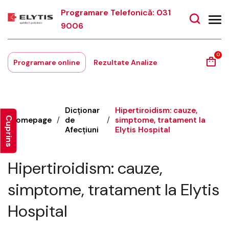
Programare Telefonică: 031
9006
0
Programare online
Rezultate Analize
Dicționar
Hipertiroidism: cauze,
Cuprins
Homepage
/
de
/
simptome, tratament la
Afecțiuni
Elytis Hospital
Hipertiroidism: cauze,
simptome, tratament la Elytis
Hospital